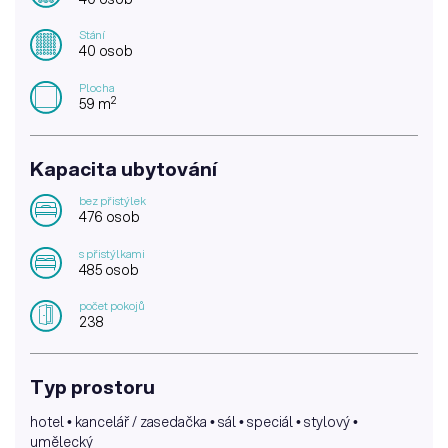
Stání
40 osob
Plocha
2
59 m
Kapacita ubytování
bez přistýlek
476 osob
s přistýlkami
485 osob
počet pokojů
238
Typ prostoru
hotel • kancelář / zasedačka • sál • speciál • stylový •
umělecký