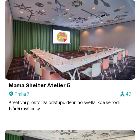
Mama Shelter
Atelier 5
Praha 7
40
Kreativní prostor za přístupu denního světla, kde se rodí
tvůrčí myšlenky.