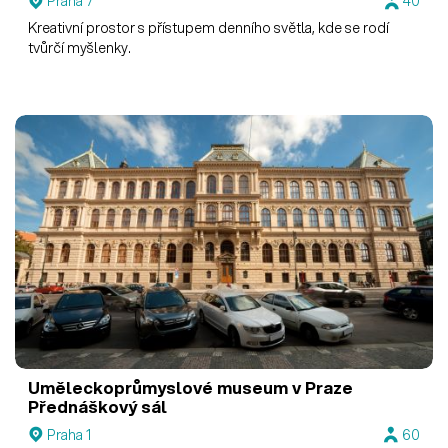
Praha 7
40
Kreativní prostor s přístupem denního světla, kde se rodí
tvůrčí myšlenky.
Uměleckoprůmyslové museum v Praze
Přednáškový sál
Praha 1
60