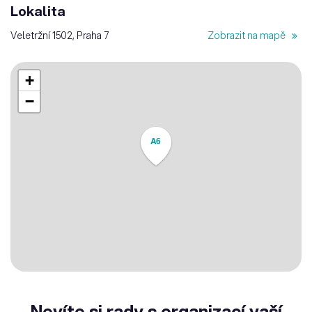
Lokalita
Veletržní 1502, Praha 7
Zobrazit na mapě
+
−
A6
Nevíte si rady s organizací vaší