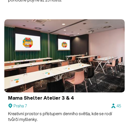
pohodlně pojme až 25 hostů.
Mama Shelter
Atelier 3 & 4
Praha 7
45
Kreativní prostor s přístupem denního světla, kde se rodí
tvůrčí myšlenky.