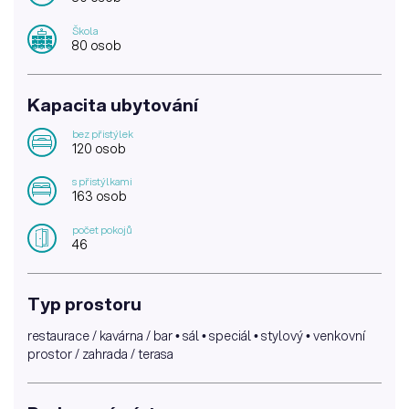
Škola
80 osob
Kapacita ubytování
bez přistýlek
120 osob
s přistýlkami
163 osob
počet pokojů
46
Typ prostoru
restaurace / kavárna / bar • sál • speciál • stylový • venkovní
prostor / zahrada / terasa