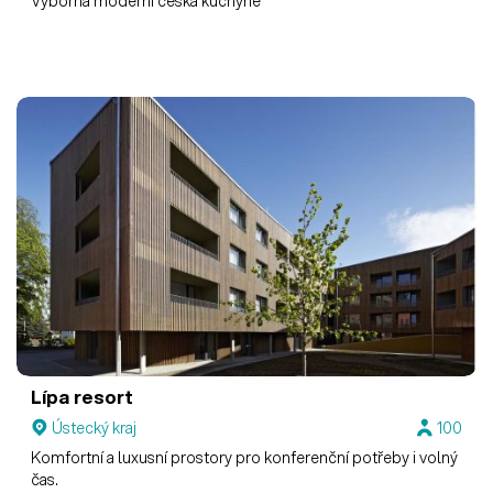
Výborná moderní česká kuchyně
Lípa resort
Ústecký kraj
100
Komfortní a luxusní prostory pro konferenční potřeby i volný
čas.