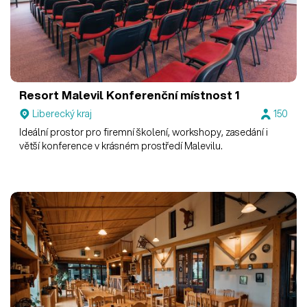
Resort Malevil
Konferenční místnost 1
Liberecký kraj
150
Ideální prostor pro firemní školení, workshopy, zasedání i
větší konference v krásném prostředí Malevilu.