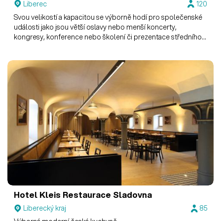
Liberec
120
Svou velikostí a kapacitou se výborně hodí pro společenské
události jako jsou větší oslavy nebo menší koncerty,
kongresy, konference nebo školení či prezentace středního a
většího rozsahu s účastí až 120 osob.
Hotel Kleis
Restaurace Sladovna
Liberecký kraj
85