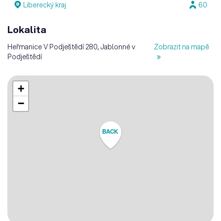
Liberecký kraj
60
Lokalita
Heřmanice V Podještědí 280, Jablonné v
Zobrazit na mapě
Podještědí
+
−
BACK