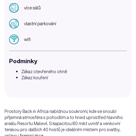
více sálů
vlastní parkování
wifi
Podmínky
Zákaz otevřeného ohně
Zákaz kouření
Prostory Back in Africa nabídnou soukromí, kde se snoubí
příjemná atmosféra s pohodlím a to hned uprostřed hlavního
areálu Resortu Malevil. S kapacitou 80 míst uvnitř a venkovní
terasou pro dalších 40 hostů je ideálním místem pro svatby,
oslavy i firemní akce.