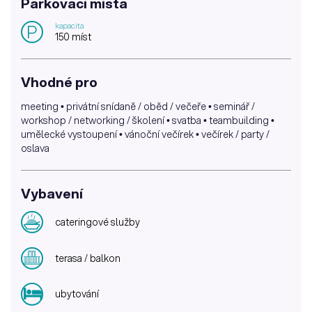
Parkovací místa
kapacita
P
150 míst
Vhodné pro
meeting • privátní snídaně / oběd / večeře • seminář /
workshop / networking / školení • svatba • teambuilding •
umělecké vystoupení • vánoční večírek • večírek / party /
oslava
Vybavení
cateringové služby
terasa / balkon
ubytování