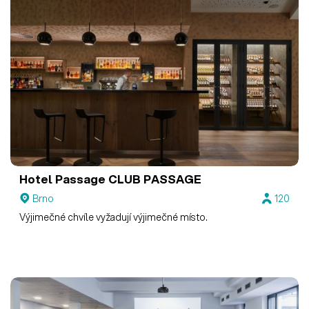
Hotel Passage
CLUB PASSAGE
Brno
120
Výjimečné chvíle vyžadují výjimečné místo.