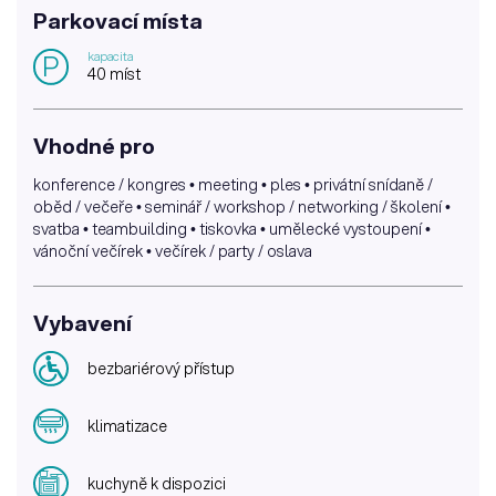
Parkovací místa
kapacita
P
40 míst
Vhodné pro
konference / kongres • meeting • ples • privátní snídaně /
oběd / večeře • seminář / workshop / networking / školení •
svatba • teambuilding • tiskovka • umělecké vystoupení •
vánoční večírek • večírek / party / oslava
Vybavení
bezbariérový přístup
klimatizace
kuchyně k dispozici