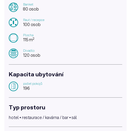
Banket
80 osob
Raut / recepce
100 osob
Plocha
2
115 m
Divadlo
120 osob
Kapacita ubytování
počet pokojů
196
Typ prostoru
hotel • restaurace / kavárna / bar • sál