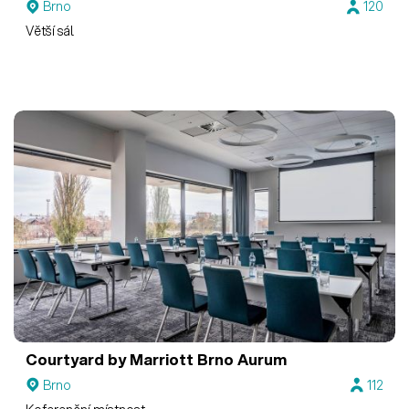
Brno
120
Větší sál
Courtyard by Marriott Brno
Aurum
Brno
112