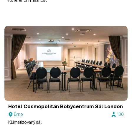
Koferenční místnost
Hotel Cosmopolitan Bobycentrum
Sál London
Brno
100
KLimatizovaný sál