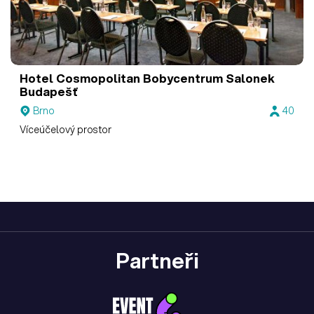
Hotel Cosmopolitan Bobycentrum
Salonek
Budapešť
Brno
40
Víceúčelový prostor
Partneři