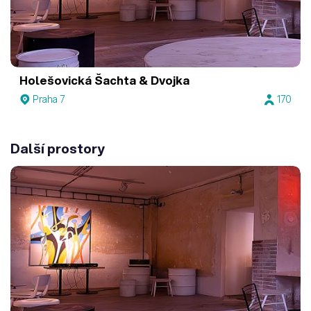
Holešovická Šachta & Dvojka
Praha 7
170
Další prostory