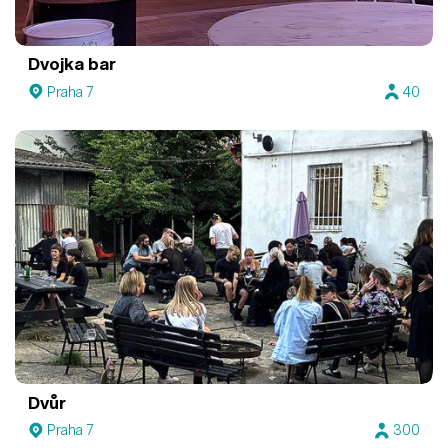
Dvojka bar
Praha 7
40
Dvůr
Praha 7
300