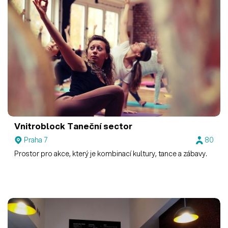
Vnitroblock
Taneční sector
Praha 7
80
Prostor pro akce, který je kombinací kultury, tance a zábavy.