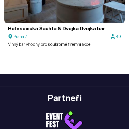
Holešovická Šachta & Dvojka
Dvojka bar
Praha 7
40
Vinný bar vhodný pro soukromé firemní akce.
Partneři