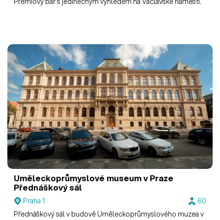
Prémiový bar s jedinečným výhledem na Václavské náměstí.
Uměleckoprůmyslové museum v Praze
Přednáškový sál
Praha 1
60
Přednáškový sál v budově Uměleckoprůmyslového muzea v