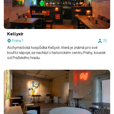
Kellyxír
Praha 1
70
Alchymistická hospůdka Kellyxír, která je známá pro své
kouřící nápoje, se nachází v historickém centru Prahy, kousek
od Pražského hradu.