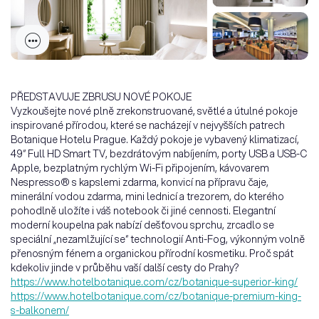
PŘEDSTAVUJE ZBRUSU NOVÉ POKOJE
Vyzkoušejte nové plně zrekonstruované, světlé a útulné pokoje
inspirované přírodou, které se nacházejí v nejvyšších patrech
Botanique Hotelu Prague. Každý pokoje je vybavený klimatizací,
49“ Full HD Smart TV, bezdrátovým nabíjením, porty USB a USB-C
Apple, bezplatným rychlým Wi-Fi připojením, kávovarem
Nespresso® s kapslemi zdarma, konvicí na přípravu čaje,
minerální vodou zdarma, mini lednicí a trezorem, do kterého
pohodlně uložíte i váš notebook či jiné cennosti. Elegantní
moderní koupelna pak nabízí dešťovou sprchu, zrcadlo se
speciální „nezamlžující se“ technologií Anti-Fog, výkonným volně
přenosným fénem a organickou přírodní kosmetiku. Proč spát
kdekoliv jinde v průběhu vaší další cesty do Prahy?
https://www.hotelbotanique.com/cz/botanique-superior-king/
https://www.hotelbotanique.com/cz/botanique-premium-king-
s-balkonem/