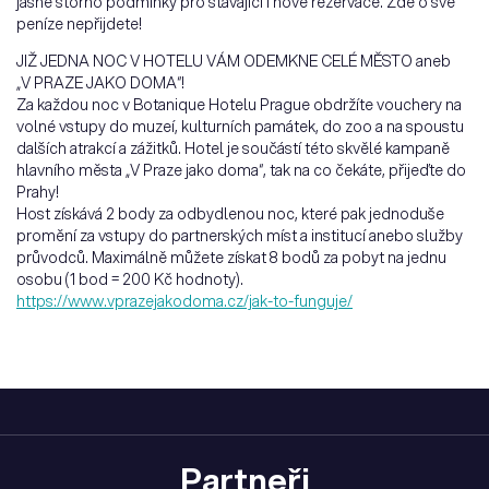
jasné storno podmínky pro stávající i nové rezervace. Zde o své
peníze nepřijdete!
JIŽ JEDNA NOC V HOTELU VÁM ODEMKNE CELÉ MĚSTO aneb
„V PRAZE JAKO DOMA“!
Za každou noc v Botanique Hotelu Prague obdržíte vouchery na
volné vstupy do muzeí, kulturních památek, do zoo a na spoustu
dalších atrakcí a zážitků. Hotel je součástí této skvělé kampaně
hlavního města „V Praze jako doma“, tak na co čekáte, přijeďte do
Prahy!
Host získává 2 body za odbydlenou noc, které pak jednoduše
promění za vstupy do partnerských míst a institucí anebo služby
průvodců. Maximálně můžete získat 8 bodů za pobyt na jednu
osobu (1 bod = 200 Kč hodnoty).
https://www.vprazejakodoma.cz/jak-to-funguje/
Partneři