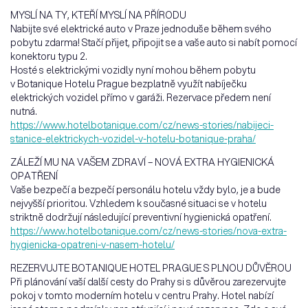
MYSLÍ NA TY, KTEŘÍ MYSLÍ NA PŘÍRODU
Nabijte své elektrické auto v Praze jednoduše během svého
pobytu zdarma! Stačí přijet, připojit se a vaše auto si nabít pomocí
konektoru typu 2.
Hosté s elektrickými vozidly nyní mohou během pobytu
v Botanique Hotelu Prague bezplatně využít nabíječku
elektrických vozidel přímo v garáži. Rezervace předem není
nutná.
https://www.hotelbotanique.com/cz/news-stories/nabijeci-
stanice-elektrickych-vozidel-v-hotelu-botanique-praha/
ZÁLEŽÍ MU NA VAŠEM ZDRAVÍ – NOVÁ EXTRA HYGIENICKÁ
OPATŘENÍ
Vaše bezpečí a bezpečí personálu hotelu vždy bylo, je a bude
nejvyšší prioritou. Vzhledem k současné situaci se v hotelu
striktně dodržují následující preventivní hygienická opatření.
https://www.hotelbotanique.com/cz/news-stories/nova-extra-
hygienicka-opatreni-v-nasem-hotelu/
REZERVUJTE BOTANIQUE HOTEL PRAGUE S PLNOU DŮVĚROU
Při plánování vaší další cesty do Prahy si s důvěrou zarezervujte
pokoj v tomto moderním hotelu v centru Prahy. Hotel nabízí