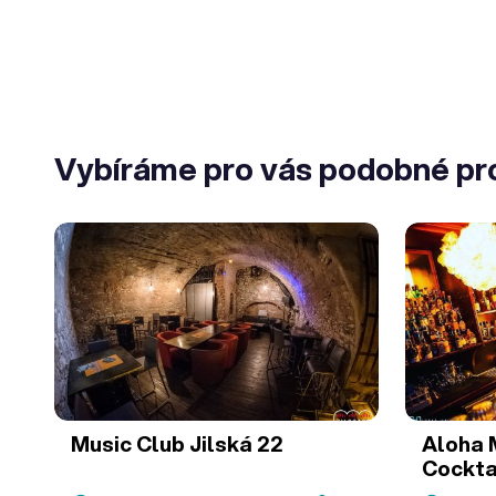
Vybíráme pro vás podobné pr
Music Club Jilská 22
Aloha 
Cockta