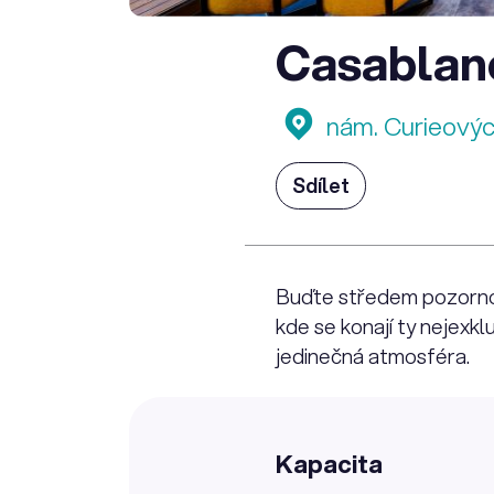
Casablan
nám. Curieovýc
Sdílet
Buďte středem pozornos
kde se konají ty nejexkl
jedinečná atmosféra.
Kapacita