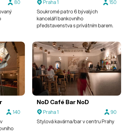
80
Praha 1
150
uovaný
Soukromé patro 6 bývalých
o
kanceláří bankovního
představenstva s privátním barem.
r
NoD
Café Bar NoD
140
Praha 1
90
 v
Stylová kavárna/bar v centru Prahy
ovního