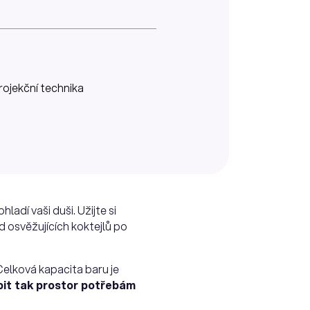
rojekční technika
adí vaši duši. Užijte si
d osvěžujících koktejlů po
 Celková kapacita baru je
bit tak prostor potřebám