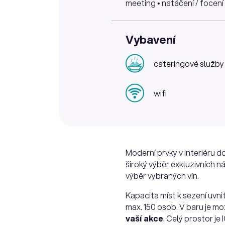
meeting • natáčení / focení 
Vybavení
cateringové služby
wifi
Moderní prvky v interiéru d
široký výběr exkluzivních n
výběr vybraných vín.
Kapacita míst k sezení uvnit
max. 150 osob. V baru je m
vaší akce
. Celý prostor je 