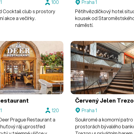
1
100
Praha 1
d Cocktail club s prostory
Pětihvězdičkový hotel sit
ní akce a večírky.
kousek od Staroměstskéh
náměstí.
estaurant
Červený Jelen
Trezo
1
120
Praha 1
v Deer Prague Restaurant a
Soukromé a komorní patro
chuťový ráj uprostřed
prostorách bývalého bank
rytý v tajemné uličce v
Trezoru s privátním barem