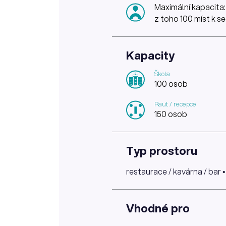
Maximální kapacita:
z toho 100 míst k s
Kapacity
Škola
100 osob
Raut / recepce
150 osob
Typ prostoru
restaurace / kavárna / bar • 
Vhodné pro