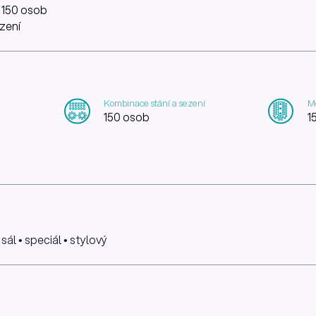
 150 osob
ezení
Kombinace stání a sezení
Mo
150 osob
1
sál • speciál • stylový