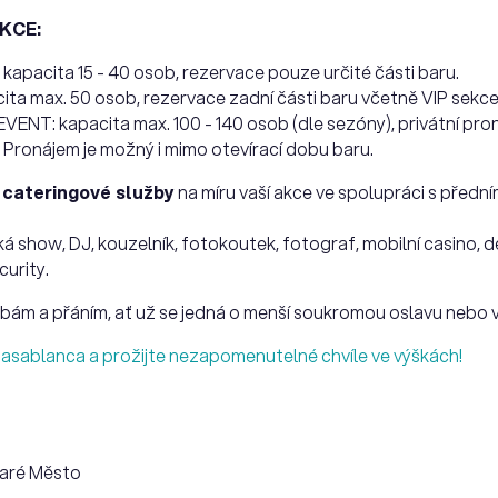
KCE:
pacita 15 - 40 osob, rezervace pouze určité části baru.
ta max. 50 osob, rezervace zadní části baru včetně VIP sekc
NT: kapacita max. 100 - 140 osob (dle sezóny), privátní pro
Pronájem je možný i mimo otevírací dobu baru.
i
cateringové služby
na míru vaší akce ve spolupráci s přední
 show, DJ, kouzelník, fotokoutek, fotograf, mobilní casino, d
curity.
bám a přáním, ať už se jedná o menší soukromou oslavu nebo ve
asablanca a prožijte nezapomenutelné chvíle ve výškách!
taré Město