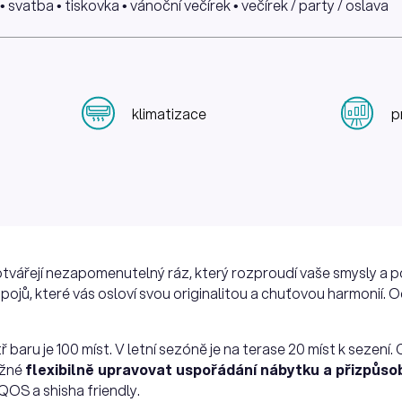
• svatba • tiskovka • vánoční večírek • večírek / party / oslava
klimatizace
p
otvářejí nezapomenutelný ráz, který rozproudí vaše smysly a pohl
ápojů, které vás osloví svou originalitou a chuťovou harmonií. O
ř baru je 100 míst. V letní sezóně je na terase 20 míst k sezení.
ožné
flexibilně upravovat uspořádání nábytku a přizpůso
IQOS a shisha friendly.