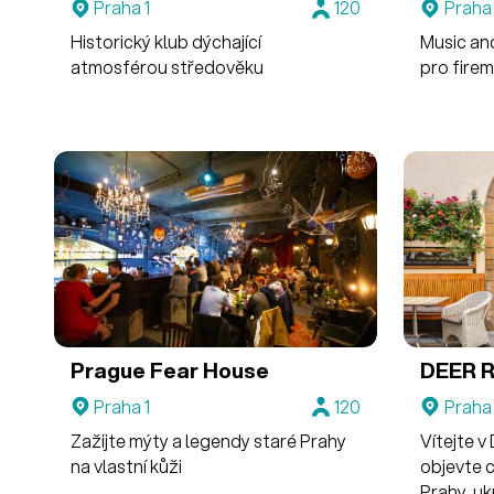
Praha 1
120
Praha 
Historický klub dýchající
Music an
atmosférou středověku
pro firem
Prague Fear House
DEER R
Praha 1
120
Praha 
Zažijte mýty a legendy staré Prahy
Vítejte 
na vlastní kůži
objevte 
Prahy, uk