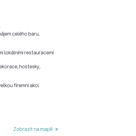
e
nájem celého baru,
mi lokálními restauracemi
ekorace, hostesky,
lkou firemní akci.
Zobrazit na mapě