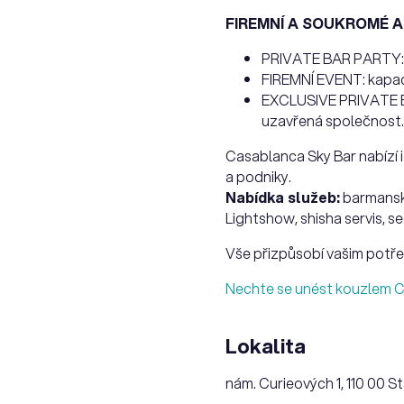
FIREMNÍ A SOUKROMÉ A
PRIVATE BAR PARTY: ka
FIREMNÍ EVENT: kapaci
EXCLUSIVE PRIVATE EVE
uzavřená společnost. 
Casablanca Sky Bar nabízí 
a podniky.
Nabídka služeb:
barmanská
Lightshow, shisha servis, se
Vše přizpůsobí vašim potře
Nechte se unést kouzlem C
Lokalita
nám. Curieových 1, 110 00 S