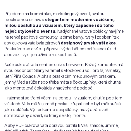
Přijedeme na firemní akci, marketingový event, svatbu
i soukromou oslavu s
elegantním moderním vozíčkem,
milou obsluhou a vizuálem, který zapadne i do toho
nejvíc stylového eventu.
Nadýchané vatové obláčky navíjíme
na tenké papírové kornoutky, ladíme barvy, tvary i zdobení tak,
aby cukrová vata byla zároveň
designový prvek vaší akce
.
Postaráme se o vše - přípravu, výdej během celé akce i úklid
a odvoz - vy si jen užíváte reakce hostů.
Naše cukrová vata není jen cukr s barvivem. Každý kornoutek má
svou osobnost: Slaný karamel s vločkovou solí pro fajnšmekry,
letní Piña Colada, Aloha s praskacím melounovým práškem,
jemný Med a růže nebo třeba máta s čokolupínky, která chutná
jako mentolová čokoláda v nadýchané podobě.
Hrajeme si se třemi věcmi najednou – vizuálem, chutí a pocitem
v ústech. Vata může jemně praskat, křupat nebo být měkoučká
jako obláček. Výsledkem je dospělácký, hravý a zároveň
sofistikovaný dezert, na který se stojí fronta.
A aby PUF cukrová vata opravdu patřila k Vaší značce, umíme jí