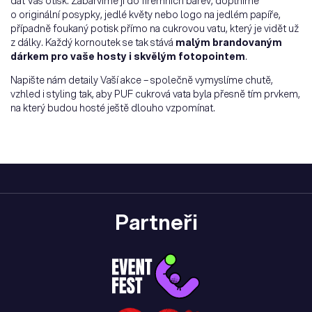
dát Váš otisk. Zabarvíme ji do firemních barev, doplníme
o originální posypky, jedlé květy nebo logo na jedlém papíře,
případně foukaný potisk přímo na cukrovou vatu, který je vidět už
z dálky. Každý kornoutek se tak stává
malým brandovaným
dárkem pro vaše hosty i skvělým fotopointem
.
Napište nám detaily Vaší akce – společně vymyslíme chutě,
vzhled i styling tak, aby PUF cukrová vata byla přesně tím prvkem,
na který budou hosté ještě dlouho vzpomínat.
Partneři