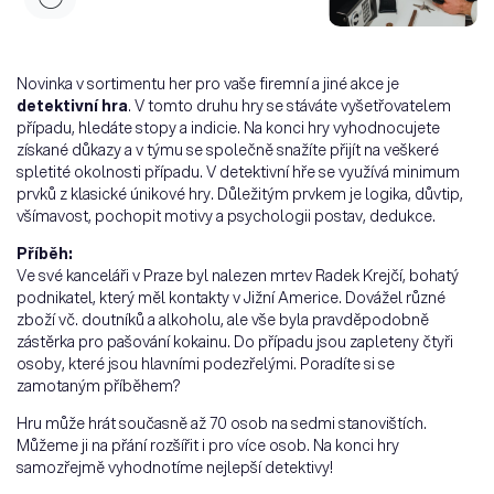
Novinka v sortimentu her pro vaše firemní a jiné akce je
detektivní hra
. V tomto druhu hry se stáváte vyšetřovatelem
případu, hledáte stopy a indicie. Na konci hry vyhodnocujete
získané důkazy a v týmu se společně snažíte přijít na veškeré
spletité okolnosti případu. V detektivní hře se využívá minimum
prvků z klasické únikové hry. Důležitým prvkem je logika, důvtip,
všímavost, pochopit motivy a psychologii postav, dedukce.
Příběh:
Ve své kanceláři v Praze byl nalezen mrtev Radek Krejčí, bohatý
podnikatel, který měl kontakty v Jižní Americe. Dovážel různé
zboží vč. doutníků a alkoholu, ale vše byla pravděpodobně
zástěrka pro pašování kokainu. Do případu jsou zapleteny čtyři
osoby, které jsou hlavními podezřelými. Poradíte si se
zamotaným příběhem?
Hru může hrát současně až 70 osob na sedmi stanovištích.
Můžeme ji na přání rozšířit i pro více osob. Na konci hry
samozřejmě vyhodnotíme nejlepší detektivy!