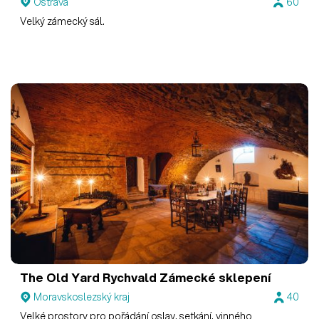
Ostrava
60
Velký zámecký sál.
The Old Yard Rychvald
Zámecké sklepení
Moravskoslezský kraj
40
Velké prostory pro pořádání oslav, setkání, vinného