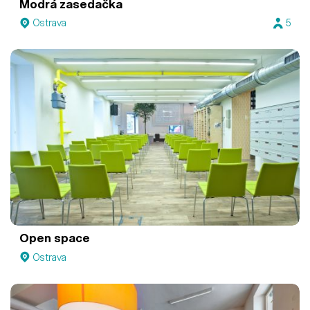
Modrá zasedačka
Ostrava
5
Open space
Ostrava