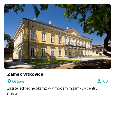
možnost do této historie nahlédnout a stát se její součástí.
Vaši firemní akci můžete mít kdekoli, ale na zdejším zámku
pocítíte skutečný "genius loci".
Zámek Vítkovice
Ostrava
100
Zažijte jedinečné okamžiky v moderním zámku v centru
města.