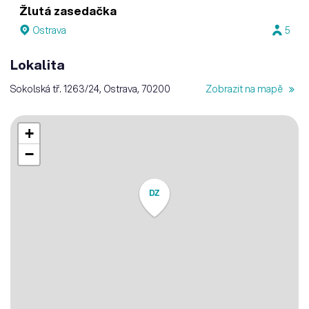
Žlutá zasedačka
Ostrava
5
Lokalita
Sokolská tř. 1263/24, Ostrava, 70200
Zobrazit na mapě
+
−
DZ