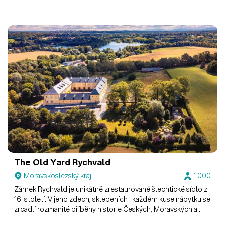
The Old Yard Rychvald
Moravskoslezský kraj
1 000
Zámek Rychvald je unikátně zrestaurované šlechtické sídlo z
16. století. V jeho zdech, sklepeních i každém kuse nábytku se
zrcadlí rozmanité příběhy historie Českých, Moravských a
Slezských zemí, které tak utvářely náš dnešní svět. Máte