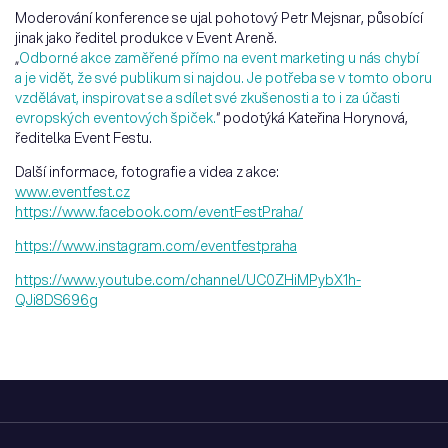
Moderování konference se ujal pohotový Petr Mejsnar, působící
jinak jako ředitel produkce v Event Areně.
„
Odborné akce zaměřené přímo na event marketing u nás chybí
a je vidět, že své publikum si najdou. Je potřeba se v tomto oboru
vzdělávat, inspirovat se a sdílet své zkušenosti a to i za účasti
evropských eventových špiček.
“ podotýká Kateřina Horynová,
ředitelka Event Festu.
Další informace, fotografie a videa z akce:
www.eventfest.cz
https://www.facebook.com/eventFestPraha/
https://www.instagram.com/eventfestpraha
https://www.youtube.com/channel/UC0ZHiMPybX1h-
QJi8DS696g