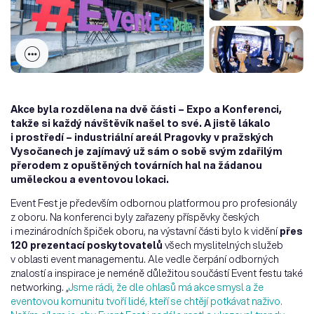
Akce byla rozdělena na dvě části – Expo a Konferenci,
takže si každý návštěvík našel to své. A jistě lákalo
i prostředí – industriální areál Pragovky v pražských
Vysočanech je zajímavý už sám o sobě svým zdařilým
přerodem z opuštěných továrních hal na žádanou
uměleckou a eventovou lokaci.
Event Fest je především odbornou platformou pro profesionály
z oboru. Na konferenci byly zařazeny příspěvky českých
i mezinárodních špiček oboru, na výstavní části bylo k vidění
přes
120 prezentací poskytovatelů
všech myslitelných služeb
v oblasti event managementu. Ale vedle čerpání odborných
znalostí a inspirace je neméně důležitou součástí Event festu také
networking. „
Jsme rádi, že dle ohlasů má akce smysl a že
eventovou komunitu tvoří lidé, kteří se chtějí potkávat naživo.