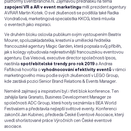
platformy Eventbranche.nl. Zajímavou přednášku na téma
zapojení VR a AR v event marketingu
měl prezident agentury
AVRAR Martin Kotek. O své zkušenosti se podělila také Radka
Vondrašová, marketingová specialistka KKCG, která mluvila
o eventech jako inspiraci.
Ve druhém bloku oslovila publikum svým vystoupením Beatrix
Mourer, spoluzakladatelka, kreativní a umělecká ředitelka
francouzské agentury Magic Garden, která popsala svůj příběh,
jak s kolegy vybudovala nejkreativnější francouzskou eventovou
agenturu. Eva Veisová, executive director společnosti Ipsos,
nastínila
spotřebitelské trendy pro rok 2019
a Andrea
Faflíková hovořila o
vyhodnocování efektivity eventů
v rámci
marketingového mixu podle svých zkušeností v LEGO Group,
kde zastává pozici Senior Brand Relations & Events Manager.
Neméně zajímavý a inspirativní byl i třetí blok konference. Ten
zahájila Ilaria Granato, Business Development Manager ze
společnosti ADC Group, která hosty seznámila s BEA World
Festivalem a představila nejlepší světové eventy. Konferenci
zakončil Jan Kubinec, předseda České Eventové Asociace, který
uvedl shorlistované práce Výročních cen České eventové
asociace.