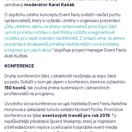
usměvavý
moderátor Karel Kašák
.
O úspěchu celého konceptu Event festu svědčí i nárůst počtu
vystavovatelů, který si vyžádal i změny v organizaci prezentací.
„
Díky velkému zájmu ze strany vystavovatelů jsme Expo část
oproti prvnímu ročníku o dvě třetiny rozšířili a segmentově
rozdělili pro lepší orientaci návštěvníků. Z ohlasů víme, že aktivní
prezentace dodavatelů přinášejí návštěvníkům nové kontakty
a inspiraci pro jejich akce.
“ doplňuje project manager Event Festu
Aleš Kužílek.
KONFERENCE
Druhá, konferenční část, v atraktivitě nezůstala za expo částí
pozadu. Svědčí o tom jak zájem o konferenci, které se zúčastnilo
150 hostů
, tak zvučná jména tuzemských i zahraničních
profesionálů na programu.
Úvodního slova konference se ujali ředitelka Event Festu Kateřina
Horynová a zakladatel tohoto setkání Norbert Pýcha. První blok
konference se týkal
eventových trendů pro rok 2019
. Ty
nejdůležitější představil Sjoerd Weikamp, který je majitelem
a šéfredaktorem nejvíce oceňované holandské event-media