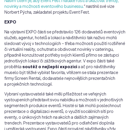
Naším cílem je, aby Event Fest i nadále rostl a ukazoval trendy,
novinky a možnosti eventového businessu.
“ nastínil své vize
Norbert Pýcha, zakladatel projektu Event Fest.
EXPO
Na výstavní EXPO části se představilo 126 dodavatelů eventových
služeb, agentur, hotelů a lokací a návštěvníci tak naživo mohli
sledovat vývoj v technologiích – třeba možnosti použití rozšířené
či virtuální reality, ochutnat a obdivovat novinky v cateringu,
případně konzultovat potřeby svých klientů přímo se zástupci
jednotlivých lokací či zážitkových agentur. V expo části také
proběhla
soutěž o nejlepší expozici
a ač pro návštěvníky
muselo být těžké vybírat favorita, vítězem se stala prezentace
firmy Screen Rental, dodavatele nejnovějších prezentačních
a projekčních technologií.
Vybraní vystavovatelé také měli příležitost ve veřejných
vystoupeních představit svou nabídku a možnosti v jednotlivých
segmentech produkce eventů. Hosté si tak mohli poslechnout
prezentace o digitalizaci eventů, o využití sociálních sítí pro
eventy, o únikových hrách na akcích a dalších zajímavých
trendech. Prezentace vystavovatelů pro odlehčení doplnila
i umělecká vystoupení. Expo částí provázel návštěvníky vždy