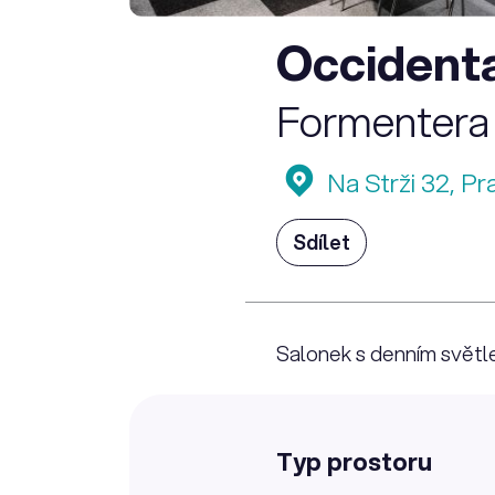
Occident
Formentera
Na Strži 32, Pr
Sdílet
Salonek s denním světle
Typ prostoru