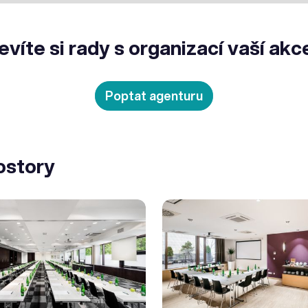
evíte si rady s organizací vaší akc
Poptat agenturu
ostory