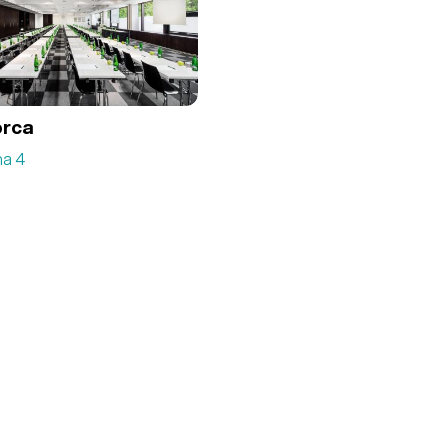
orca
ha 4