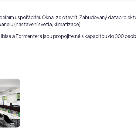
delním uspořádání. Okna lze otevřít. Zabudovaný dataprojekto
nelu (nastavení světla, klimatizace).
 Ibisa a Formentera jsou propojitelné s kapacitou do 300 osob