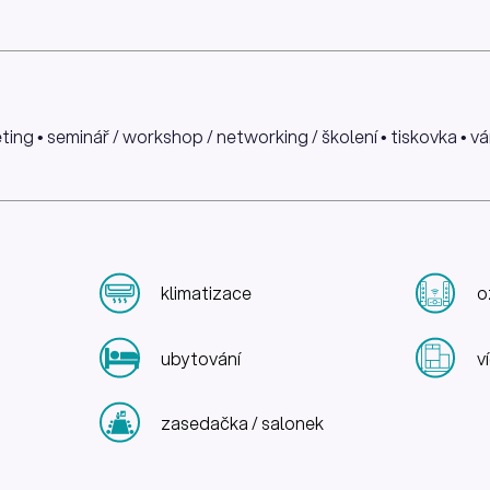
ng • seminář / workshop / networking / školení • tiskovka • ván
klimatizace
o
ubytování
v
zasedačka / salonek