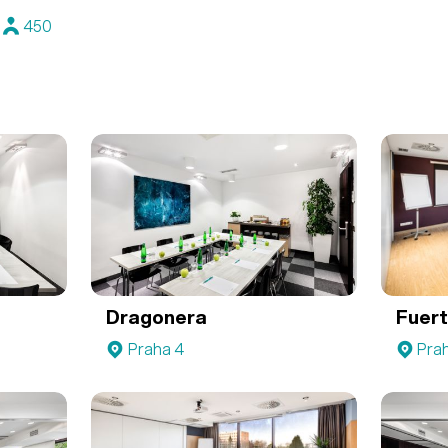
450
Dragonera
Fuer
Praha 4
Pra