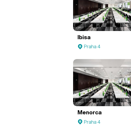
Ibisa
Praha 4
Menorca
Praha 4