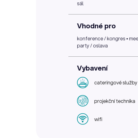
sál
Vhodné pro
konference / kongres • meeti
party / oslava
Vybavení
cateringové služby
projekční technika
wifi