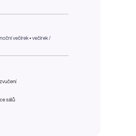
oční večírek • večírek /
zvučení
íce sálů