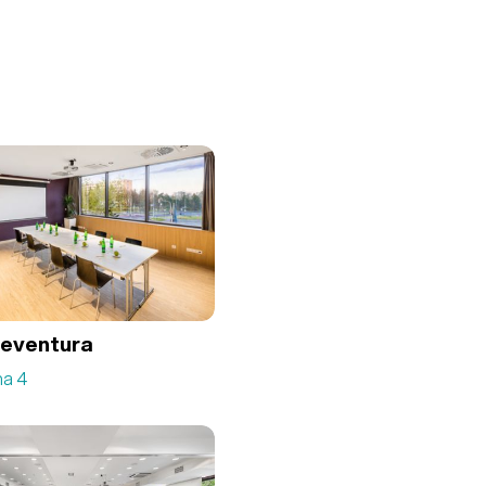
teventura
ha 4