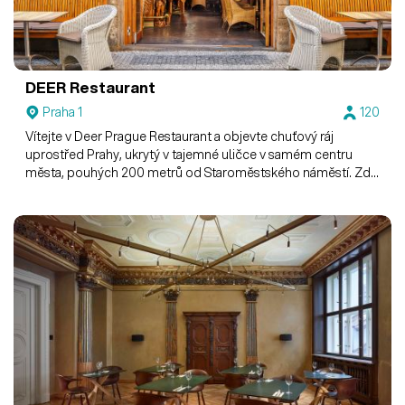
DEER Restaurant
Praha 1
120
Vítejte v Deer Prague Restaurant a objevte chuťový ráj
uprostřed Prahy, ukrytý v tajemné uličce v samém centru
města, pouhých 200 metrů od Staroměstského náměstí. Zde
věří, že dobrá restaurace není pouze o skvělém jídle, ale také
o prostředí, ve kterém se nachází. V jejich jídlech pro vás
nechávají ožít tradiční kuchyni našich předků s nádechem
moderní doby. Menu obsahuje zvěřinu a vybraná jídla české i
mezinárodní kuchyně.