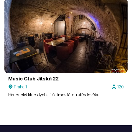
Music Club Jilská 22
Praha 1
120
Historický klub dýchající atmosférou středověku