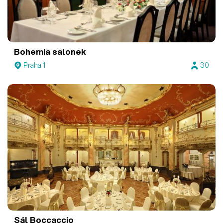
Bohemia salonek
Praha 1
30
Sál Boccaccio