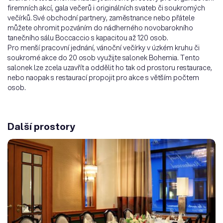
firemních akcí, gala večerů i originálních svateb či soukromých
večírků. Své obchodní partnery, zaměstnance nebo přátele
můžete ohromit pozváním do nádherného novobarokního
tanečního sálu Boccaccio s kapacitou až 120 osob.
Pro menší pracovní jednání, vánoční večírky v úzkém kruhu či
soukromé akce do 20 osob využijte salonek Bohemia. Tento
salonek lze zcela uzavřít a oddělit ho tak od prostoru restaurace,
nebo naopak s restaurací propojit pro akce s větším počtem
osob.
Další prostory