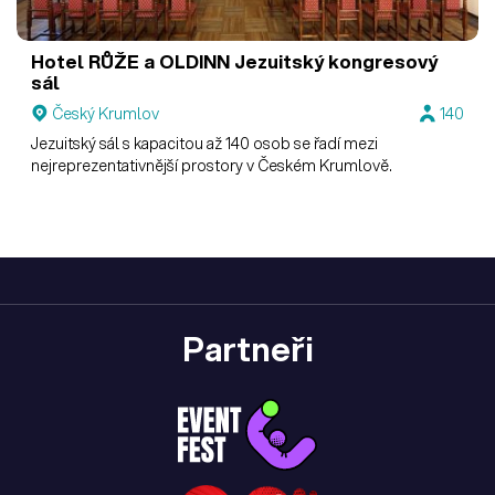
Hotel RŮŽE a OLDINN
Jezuitský kongresový
sál
Český Krumlov
140
Jezuitský sál s kapacitou až 140 osob se řadí mezi
nejreprezentativnější prostory v Českém Krumlově.
Partneři