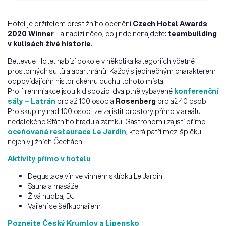
Hotel je držitelem prestižního ocenění
Czech Hotel Awards
2020 Winner
– a nabízí něco, co jinde nenajdete:
teambuilding
v kulisách živé historie
.
Bellevue Hotel nabízí pokoje v několika kategoriích včetně
prostorných suitů a apartmánů. Každý s jedinečným charakterem
odpovídajícím historickému duchu tohoto místa.
Pro firemní akce jsou k dispozici dva plně vybavené
konferenční
sály – Latrán
pro až 100 osob a
Rosenberg
pro až 40 osob.
Pro skupiny nad 100 osob lze zajistit prostory přímo v areálu
nedalekého Státního hradu a zámku. Gastronomii zajistí přímo
oceňovaná restaurace Le Jardin
, která patří mezi špičku
nejen v jižních Čechách.
Aktivity přímo v hotelu
Degustace vín ve vinném sklípku Le Jardin
Sauna a masáže
Živá hudba, DJ
Vaření se šéfkuchařem
Poznejte Český Krumlov a Lipensko