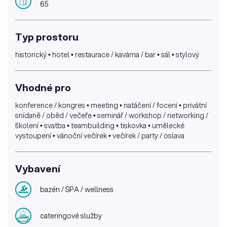
65
Typ prostoru
historický • hotel • restaurace / kavárna / bar • sál • stylový
Vhodné pro
konference / kongres • meeting • natáčení / focení • privátní
snídaně / oběd / večeře • seminář / workshop / networking /
školení • svatba • teambuilding • tiskovka • umělecké
vystoupení • vánoční večírek • večírek / party / oslava
Vybavení
bazén / SPA / wellness
cateringové služby