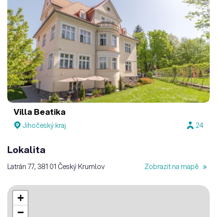
Villa Beatika
Jihočeský kraj
24
Lokalita
Latrán 77, 381 01 Český Krumlov
Zobrazit na mapě
+
−