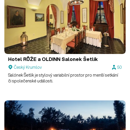
Hotel RŮŽE a OLDINN
Salonek Šetlík
Český Krumlov
50
Salónek Šetlík je stylový variabilní prostor pro menší setkání
či společenské události.