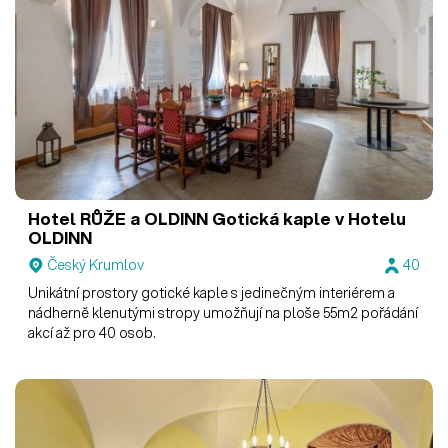
Hotel RŮŽE a OLDINN
Gotická kaple v Hotelu
OLDINN
Český Krumlov
40
Unikátní prostory gotické kaple s jedinečným interiérem a
nádherně klenutými stropy umožňují na ploše 55m2 pořádání
akcí až pro 40 osob.