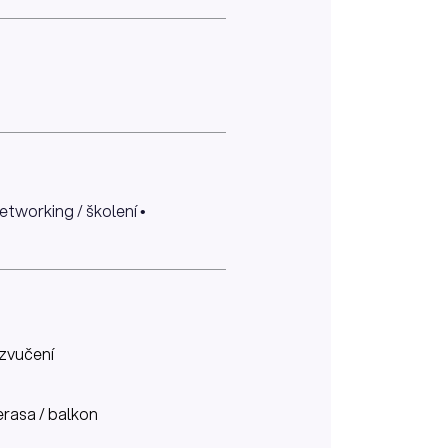
etworking / školení •
zvučení
erasa / balkon