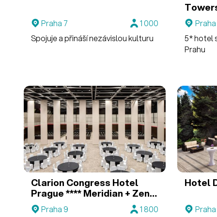
Tower
Praha 7
1 000
Praha
Spojuje a přináší nezávislou kulturu
5* hotel
Prahu
Clarion Congress Hotel
Hotel 
Prague ****
Meridian + Zenit
+ Nadir
Praha 9
1 800
Praha