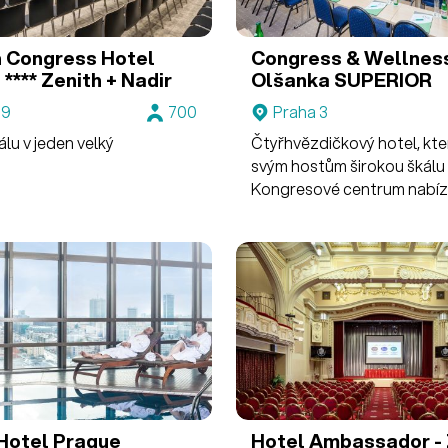
n Congress Hotel
Congress & Wellnes
****
Zenith + Nadir
Olšanka SUPERIOR
 9
700
Praha 3
álu v jeden velký
Čtyřhvězdičkový hotel, kte
svým hostům širokou škálu 
Kongresové centrum nabíz
14 sálů a salonků, které po
1300 delegátů.
Hotel Prague
Hotel Ambassador - 