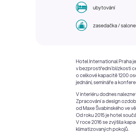
ubytování
zasedačka / salone
Hotel International Praha j
v bezprostřední blízkosti 
o celkové kapacitě 1200 oso
jednání, semináře a konfer
V interiéru dodnes naleznete
Zpracování a design ozdobný
od Maxe Švabinského ve věž
Od roku 2015 je hotel souč
V roce 2016 se zvýšila kap
klimatizovaných pokojů.