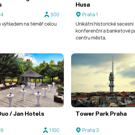
s
Husa
 4
500
Praha 1
 s výhledem na téměř celou
Unikátní historické secesní
konferenční a banketové p
centru města.
Duo / Jan Hotels
Tower Park Praha
 9
1 100
Praha 3