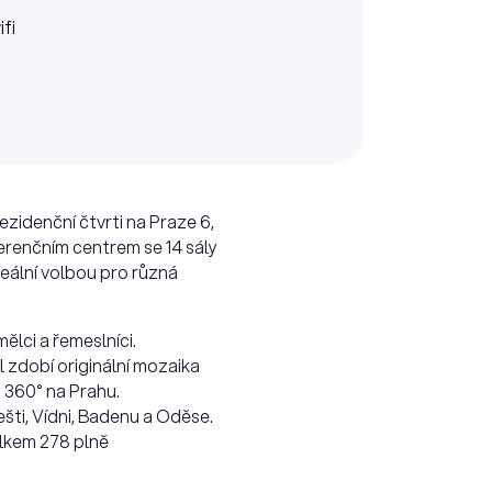
ifi
ezidenční čtvrti na Praze 6,
erenčním centrem se 14 sály
deální volbou pro různá
ělci a řemeslníci.
l zdobí originální mozaika
 360° na Prahu.
šti, Vídni, Badenu a Oděse.
elkem 278 plně