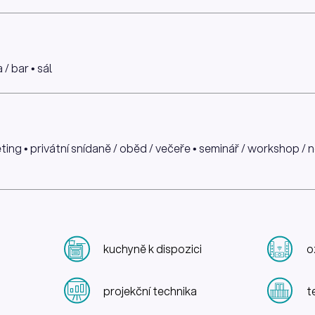
/ bar • sál
ing • privátní snídaně / oběd / večeře • seminář / workshop / n
kuchyně k dispozici
o
projekční technika
t