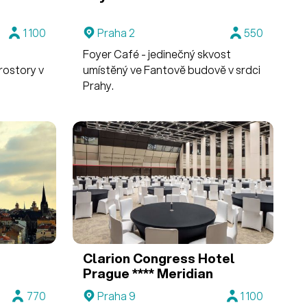
1 100
Praha 2
550
Foyer Café - jedinečný skvost
rostory v
umístěný ve Fantově budově v srdci
Prahy.
Clarion Congress Hotel
Prague ****
Meridian
770
Praha 9
1 100