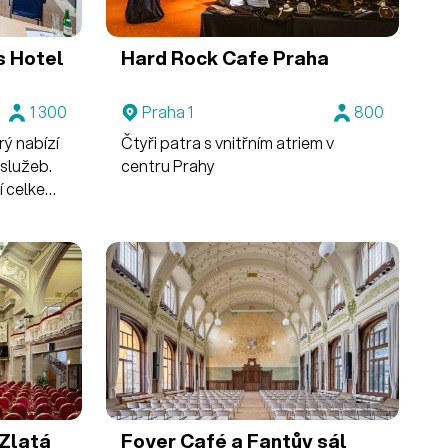
s Hotel
Hard Rock Cafe Praha
1 300
Praha 1
800
rý nabízí
Čtyři patra s vnitřním atriem v
služeb.
centru Prahy
í celkem
jmou až
Zlatá
Foyer Café a Fantův sál