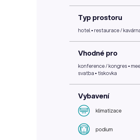
Typ prostoru
hotel • restaurace / kavárna 
Vhodné pro
konference / kongres • meet
svatba • tiskovka
Vybavení
klimatizace
podium