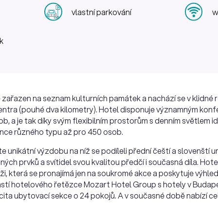
vlastní parkování
w
k
e zařazen na seznam kulturních památek a nachází se v klidné r
centra (pouhé dva kilometry). Hotel disponuje významným konf
b, a je tak díky svým flexibilním prostorům s denním světlem i
ence různého typu až pro 450 osob.
 unikátní výzdobu na níž se podíleli přední čeští a slovenští um
ch prvků a svítidel svou kvalitou předčí i současná díla. Hote
i, která se pronajímá jen na soukromé akce a poskytuje výhled
ástí hotelového řetězce Mozart Hotel Group s hotely v Budape
acita ubytovací sekce o 24 pokojů. A v současné době nabízí c