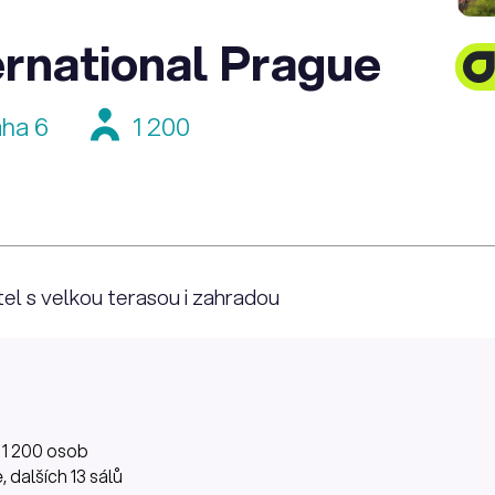
ernational Prague
aha 6
1 200
tel s velkou terasou i zahradou
 1 200 osob
, dalších 13 sálů