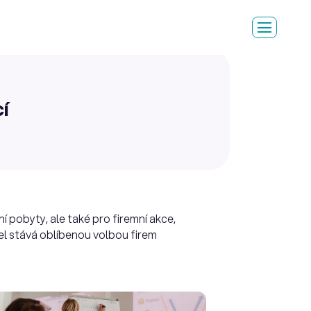
í
í pobyty, ale také pro firemní akce,
tel stává oblíbenou volbou firem