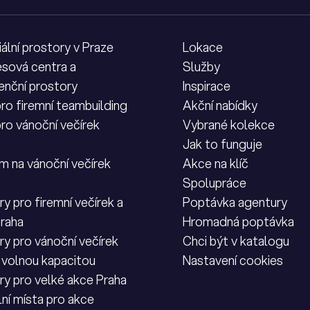
iální prostory v Praze
Lokace
sová centra a
Služby
enční prostory
Inspirace
pro firemní teambuilding
Akční nabídky
pro vánoční večírek
Vybrané kolekce
Jak to funguje
m na vánoční večírek
Akce na klíč
Spolupráce
y pro firemní večírek a
Poptávka agentury
Praha
Hromadná poptávka
ry pro vánoční večírek
Chci být v katalogu
 volnou kapacitou
Nastavení cookies
ry pro velké akce Praha
lní místa pro akce