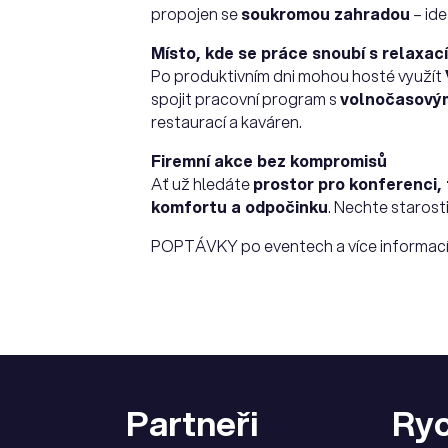
propojen se
soukromou zahradou
– ide
Místo, kde se práce snoubí s relaxací
Po produktivním dni mohou hosté využít
spojit pracovní program s
volnočasovým
restaurací a kaváren.
Firemní akce bez kompromisů
Ať už hledáte
prostor pro konferenci,
komfortu a odpočinku
. Nechte starosti
POPTÁVKY po eventech a více informací
Partneři
Ryc