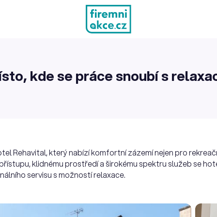
to, kde se práce snoubí s relaxac
el Rehavital, který nabízí komfortní zázemí nejen pro rekreačn
 přístupu, klidnému prostředí a širokému spektru služeb se ho
ionálního servisu s možností relaxace.