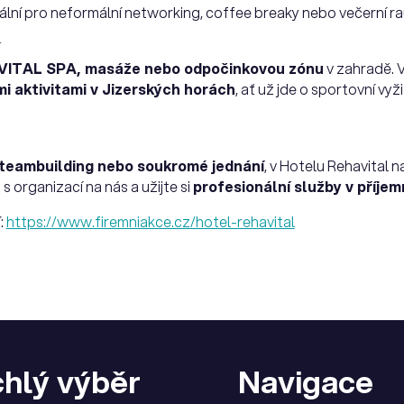
ální pro neformální networking, coffee breaky nebo večerní r
VITAL SPA, masáže nebo odpočinkovou zónu
v zahradě. 
i aktivitami v Jizerských horách
, ať už jde o sportovní vyž
 teambuilding nebo soukromé jednání
, v Hotelu Rehavital 
 s organizací na nás a užijte si
profesionální služby v příjem
:
https://www.firemniakce.cz/hotel-rehavital
hlý výběr
Navigace