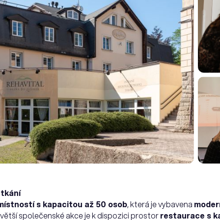
etkání
místností s kapacitou až 50 osob
, která je vybavena
modern
 větší společenské akce je k dispozici prostor
restaurace s k