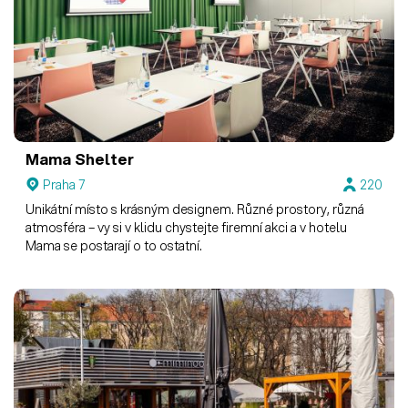
Mama Shelter
Praha 7
220
Unikátní místo s krásným designem. Různé prostory, různá
atmosféra – vy si v klidu chystejte firemní akci a v hotelu
Mama se postarají o to ostatní.