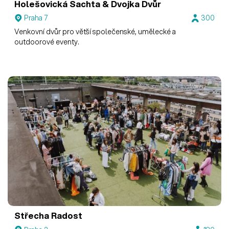
Holešovická Šachta & Dvojka
Dvůr
Praha 7
300
Venkovní dvůr pro větší společenské, umělecké a
outdoorové eventy.
Střecha Radost