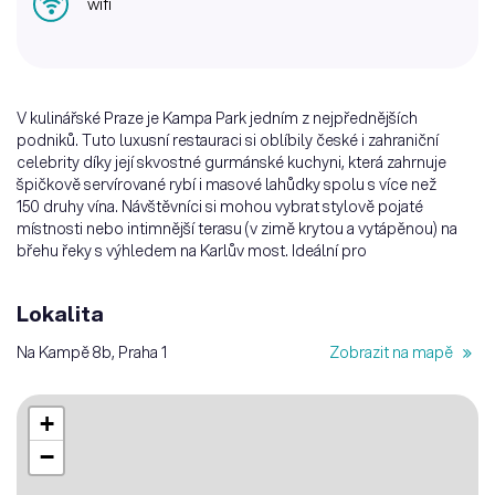
wifi
V kulinářské Praze je Kampa Park jedním z nejpřednějších
podniků. Tuto luxusní restauraci si oblíbily české i zahraniční
celebrity díky její skvostné gurmánské kuchyni, která zahrnuje
špičkově servírované rybí i masové lahůdky spolu s více než
150 druhy vína. Návštěvníci si mohou vybrat stylově pojaté
místnosti nebo intimnější terasu (v zimě krytou a vytápěnou) na
břehu řeky s výhledem na Karlův most. Ideální pro
Lokalita
Na Kampě 8b, Praha 1
Zobrazit na mapě
+
−