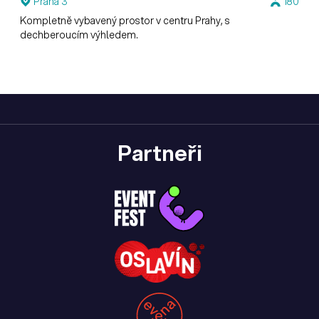
Praha 3
180
Kompletně vybavený prostor v centru Prahy, s
dechberoucím výhledem.
Partneři