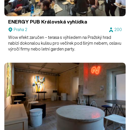
ENERGY PUB
Královská vyhlídka
Praha 2
200
Wow efekt zaručen – terasa s výhledem na Pražský hrad
nabízí dokonalou kulisu pro večírek pod širým nebem, oslavu
výročí firmy nebo letní garden party.