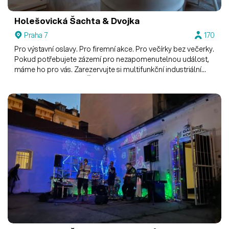
Holešovická Šachta & Dvojka
Praha 7
170
Pro výstavní oslavy. Pro firemní akce. Pro večírky bez večerky.
Pokud potřebujete zázemí pro nezapomenutelnou událost,
máme ho pro vás. Zarezervujte si multifunkční industriální
prostory Holešovické Šachty s vinobarem Dvojka.