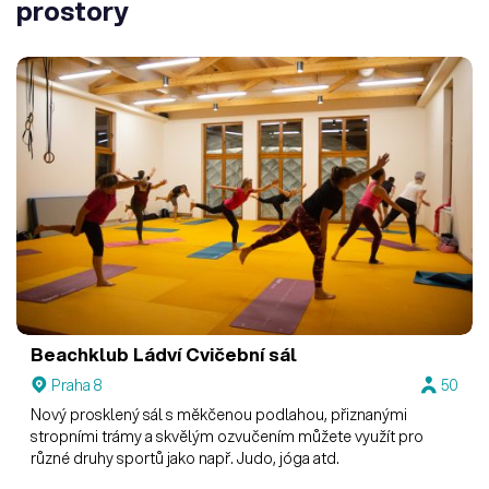
prostory
Beachklub Ládví
Cvičební sál
Praha 8
50
Nový prosklený sál s měkčenou podlahou, přiznanými
stropními trámy a skvělým ozvučením můžete využít pro
různé druhy sportů jako např. Judo, jóga atd.