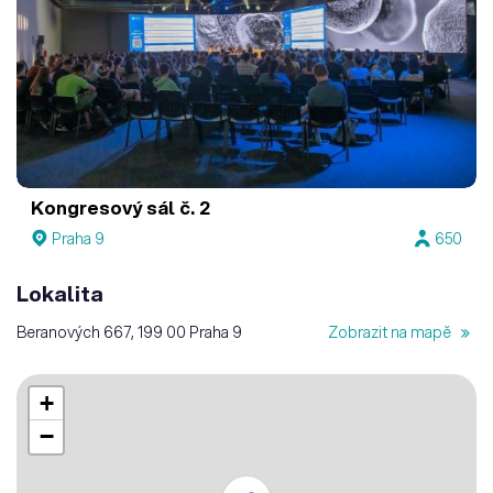
Kongresový sál č. 2
Praha 9
650
Lokalita
Beranových 667, 199 00 Praha 9
Zobrazit na mapě
+
−