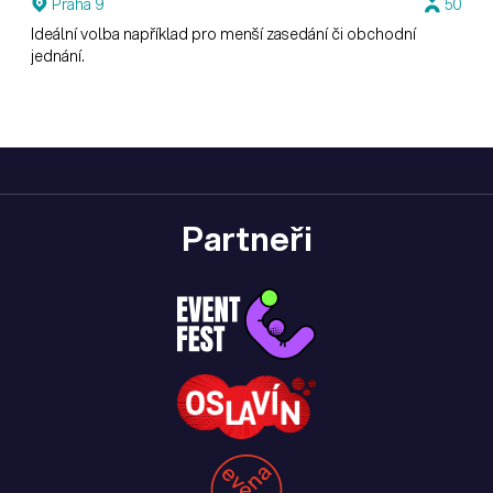
Praha 9
50
Ideální volba například pro menší zasedání či obchodní
jednání.
Partneři