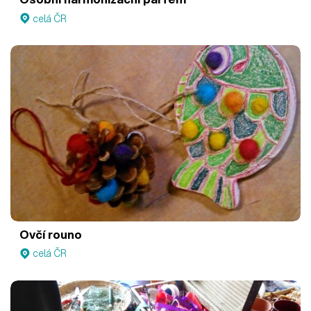
celá ČR
Ovčí rouno
celá ČR