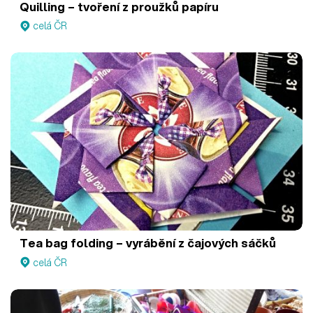
Quilling – tvoření z proužků papíru
celá ČR
Tea bag folding – vyrábění z čajových sáčků
celá ČR