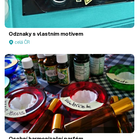
Odznaky s vlastním motivem
celá ČR
Osobní harmonizační parfém