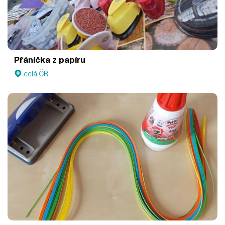
Přáníčka z papíru
celá ČR