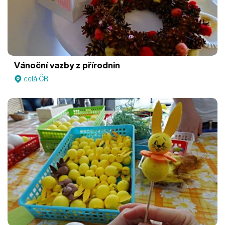
Vánoční vazby z přírodnin
celá ČR