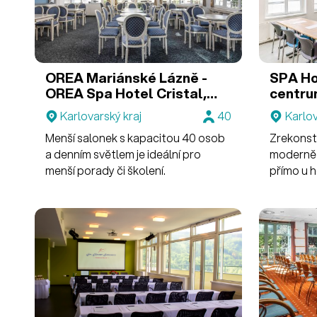
OREA Mariánské Lázně -
SPA Ho
OREA Spa Hotel Cristal,
centr
OREA Spa Hotel Bohemia,
Karlovarský kraj
40
Karlov
OREA Spa Hotel Palace
Menší salonek s kapacitou 40 osob
Zrekonst
Zvon
Sál Ludvík v OREA Spa
Hotel Palace Zvon
a denním světlem je ideální pro
moderně
menší porady či školení.
přímo u 
soukromí