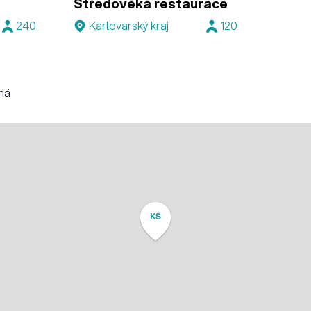
Středověká restaurace
240
Karlovarský kraj
120
lná
KS