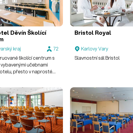
tel Děvín
Školící
Bristol Royal
um
arský kraj
72
Karlovy Vary
ruované školící centrum s
Slavnostní sál Bristol
 vybavenými učebnami
hotelu, přesto v naprostém
.