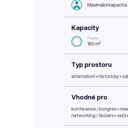
Maximální kapacita:
Kapacity
Plocha
2
160 m
Typ prostoru
alternativní • historický • sá
Vhodné pro
konference / kongres • meet
networking / školení • večír