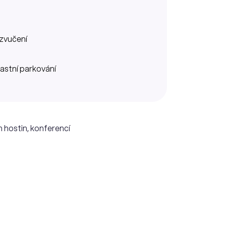
zvučení
lastní parkování
h hostin, konferencí