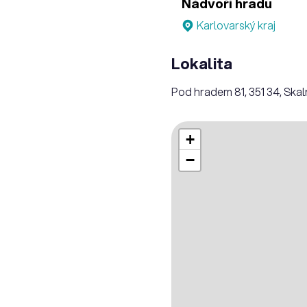
Nádvoří hradu
Karlovarský kraj
Lokalita
Pod hradem 81, 351 34, Ska
+
−