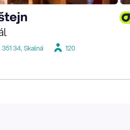
štejn
ál
 351 34, Skalná
120