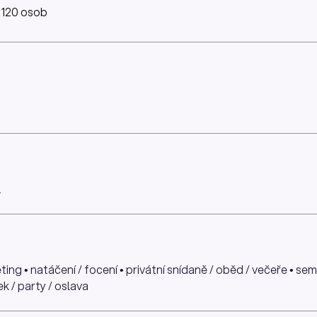
 120 osob
l
ing • natáčení / focení • privátní snídaně / oběd / večeře • se
ek / party / oslava