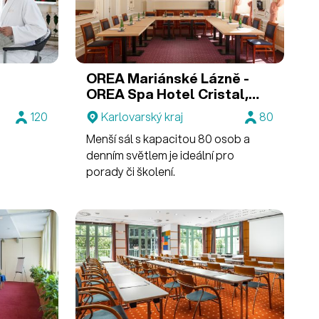
OREA Mariánské Lázně -
OREA Spa Hotel Cristal,
OREA Spa Hotel Bohemia,
120
Karlovarský kraj
80
OREA Spa Hotel Palace
Menší sál s kapacitou 80 osob a
Zvon
Sál Opera v OREA Spa
Hotel Palace Zvon
denním světlem je ideální pro
porady či školení.