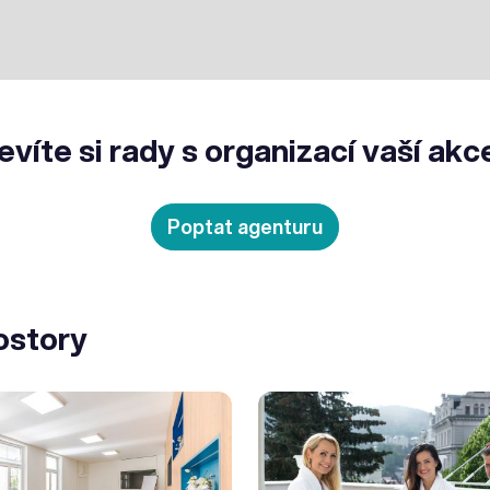
evíte si rady s organizací vaší akc
Poptat agenturu
ostory