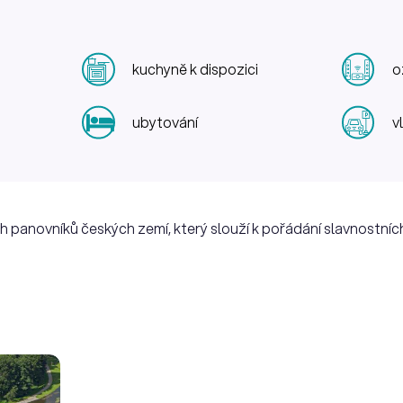
kuchyně k dispozici
o
ubytování
v
h panovníků českých zemí, který slouží k pořádání slavnostníc