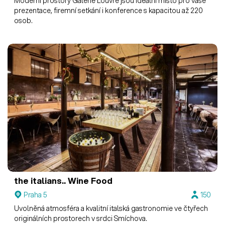
Moderní prostory Galerie Louvre jsou ideální místo pro vaše
prezentace, firemní setkání i konference s kapacitou až 220
osob.
the italians.. Wine Food
Praha 5
150
Uvolněná atmosféra a kvalitní italská gastronomie ve čtyřech
originálních prostorech v srdci Smíchova.