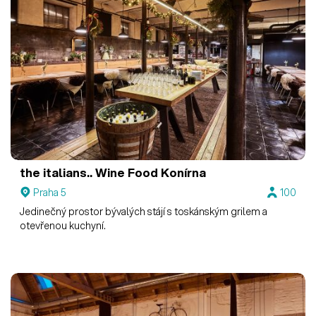
the italians.. Wine Food
Konírna
Praha 5
100
Jedinečný prostor bývalých stájí s toskánským grilem a
otevřenou kuchyní.