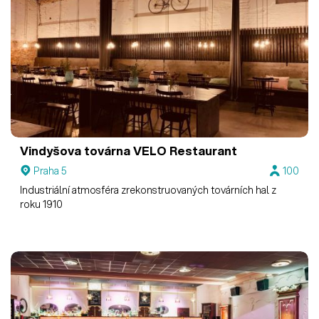
Vindyšova továrna
VELO Restaurant
Praha 5
100
Industriální atmosféra zrekonstruovaných továrních hal z
roku 1910