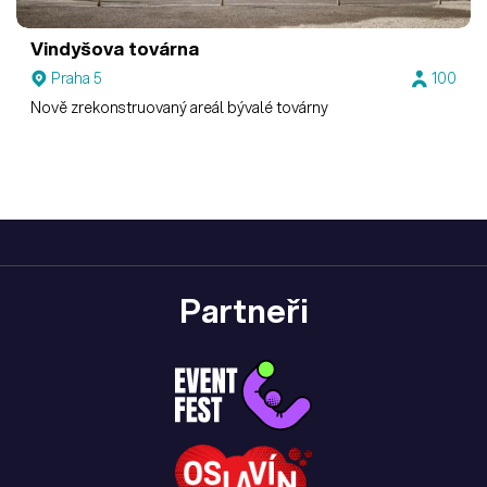
Vindyšova továrna
Praha 5
100
Nově zrekonstruovaný areál bývalé továrny
Partneři