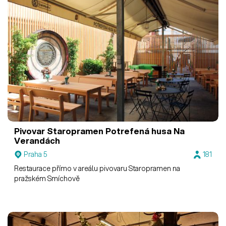
Pivovar Staropramen
Potrefená husa Na
Verandách
Praha 5
181
Restaurace přímo v areálu pivovaru Staropramen na
pražském Smíchově