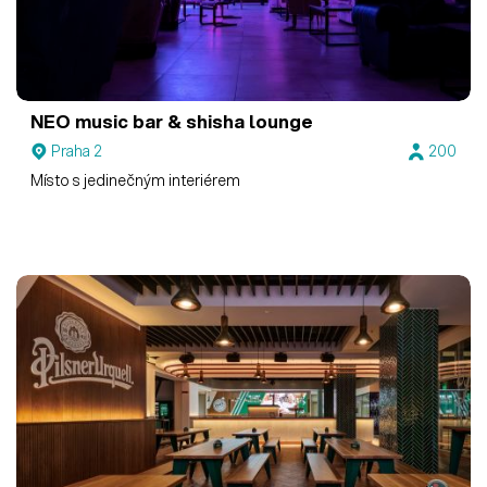
NEO music bar & shisha lounge
Praha 2
200
Místo s jedinečným interiérem