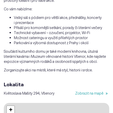
prostory ideální i pro vaše akce.
Co vám nabízíme:
Velký sál s pódiem pro větší akce, přednášky, koncerty
i prezentace
Přísálí pro komornější setkání, porady či literární večery
Technické vybavení – ozvučení, projektor, Wi-Fi
Možnost cateringu a využití přilehlých prostor
Parkování a výborná dostupnost z Prahy i okolí
Součástí kulturního domu je také moderní knihovna, útulná
literární kavárna i Muzeum věnované historii Všenor, kde najdete
expozice významných rodáků a osobností spjatých s obcí.
Zorganizujte akci na místě, které má styl, historii i srdce.
Lokalita
Květoslava Mašity 294, Všenory
Zobrazit na mapě
+