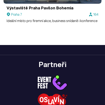
Výstaviště Praha
Pavilon Bohemia
Praha 7
164
Ideální místo pro firemní akce, business snídaně i konference
Partneři