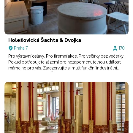
Holešovická Šachta & Dvojka
Praha 7
170
Pro výstavní oslavy. Pro firemní akce. Pro večírky bez večerky.
Pokud potřebujete zázemí pro nezapomenutelnou událost,
máme ho pro vás. Zarezervujte si multifunkční industriální
prostory Holešovické Šachty s vinobarem Dvojka.