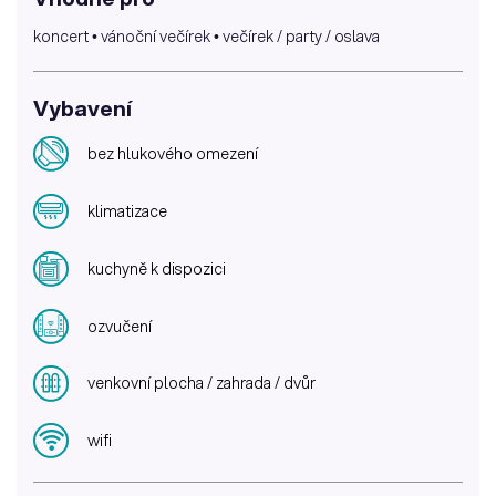
koncert • vánoční večírek • večírek / party / oslava
Vybavení
bez hlukového omezení
klimatizace
kuchyně k dispozici
ozvučení
venkovní plocha / zahrada / dvůr
wifi