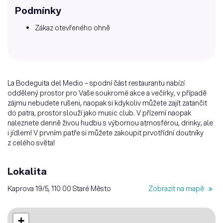
Podmínky
Zákaz otevřeného ohně
La Bodeguita del Medio – spodní část restaurantu nabízí
oddělený prostor pro Vaše soukromé akce a večírky, v případě
zájmu nebudete rušeni, naopak si kdykoliv můžete zajít zatančit
do patra, prostor slouží jako music club. V přízemí naopak
naleznete denně živou hudbu s výbornou atmosférou, drinky, ale
i jídlem! V prvním patře si můžete zakoupit prvotřídní doutníky
z celého světa!
Lokalita
Kaprova 19/5, 110 00 Staré Město
Zobrazit na mapě
+