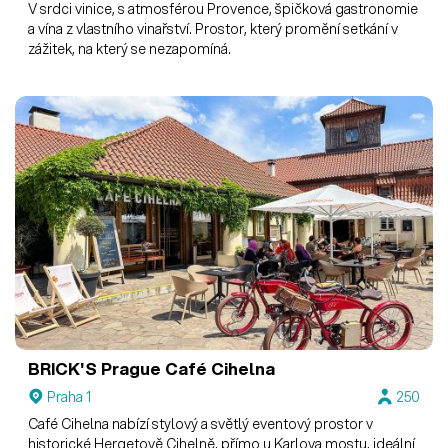
V srdci vinice, s atmosférou Provence, špičková gastronomie
a vína z vlastního vinařství. Prostor, který promění setkání v
zážitek, na který se nezapomíná.
BRICK'S Prague
Café Cihelna
Praha 1
250
Café Cihelna nabízí stylový a světlý eventový prostor v
historické Hergetově Cihelně, přímo u Karlova mostu, ideální