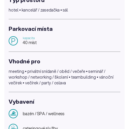
hotel • kancelář / zasedačka • sál
Parkovací místa
kapacita
P
40 míst
Vhodné pro
meeting • privátní snídaně / oběd / večeře • seminář /
workshop / networking / školení • teambuilding • vánoční
večírek • večírek / party / oslava
Vybavení
bazén / SPA / wellness
cateringové služby