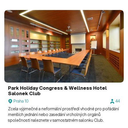
širokou nabídkou fitness a wellness služeb a s moderním
kongresovým zázemím.
Park Holiday Congress & Wellness Hotel
Salonek Club
Praha 10
44
Zcela výjimečné a neformální prostředí vhodné pro pořádání
menších jednání nebo zasedání vrcholných orgánů
společností naleznete v samostatném salonku Club.