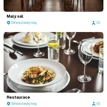
Malý sál
Středočeský kraj
20
Restaurace
Středočeský kraj
50