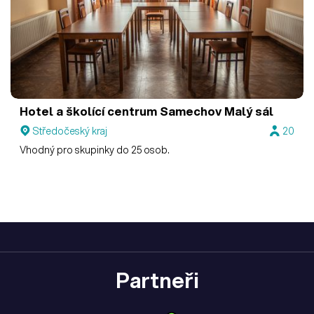
Hotel a školící centrum Samechov
Malý sál
Středočeský kraj
20
Vhodný pro skupinky do 25 osob.
Partneři