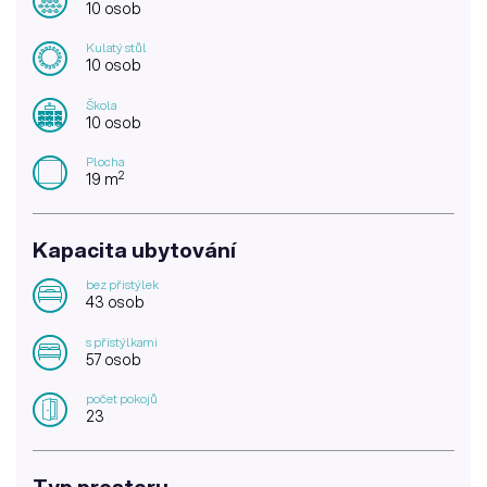
10 osob
Kulatý stůl
10 osob
Škola
10 osob
Plocha
2
19 m
Kapacita ubytování
bez přistýlek
43 osob
s přistýlkami
57 osob
počet pokojů
23
Typ prostoru