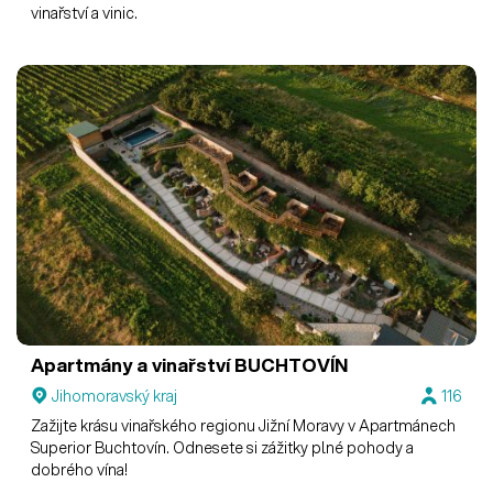
vinařství a vinic.
Apartmány a vinařství BUCHTOVÍN
Jihomoravský kraj
116
Zažijte krásu vinařského regionu Jižní Moravy v Apartmánech
Superior Buchtovín. Odnesete si zážitky plné pohody a
dobrého vína!