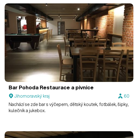
Bar Pohoda
Restaurace a pivnice
Jihomoravský kraj
60
Nachází se zde bar s výčepem, dětský koutek, fotbálek, šipky,
kulečník a jukebox.