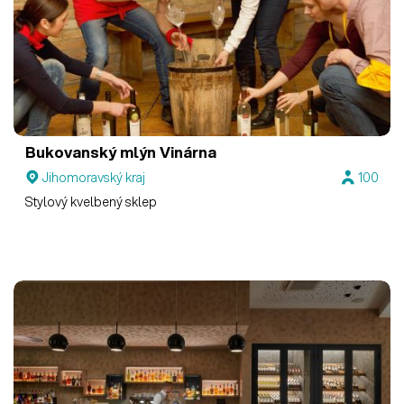
Bukovanský mlýn
Vinárna
Jihomoravský kraj
100
Stylový kvelbený sklep