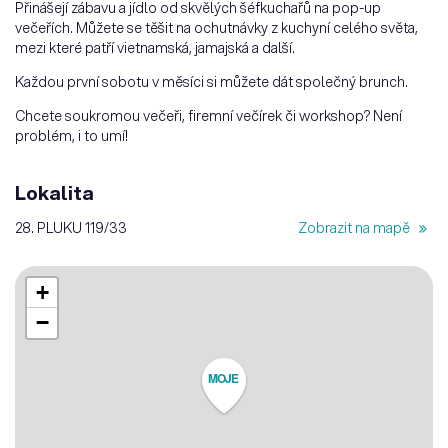
Přinášejí zábavu a jídlo od skvělých šéfkuchařů na pop-up
večeřích. Můžete se těšit na ochutnávky z kuchyní celého světa,
mezi které patří vietnamská, jamajská a další.
Každou první sobotu v měsíci si můžete dát společný brunch.
Chcete soukromou večeři, firemní večírek či workshop? Není
problém, i to umí!
Lokalita
28. PLUKU 119/33
Zobrazit na mapě
+
−
MOJE