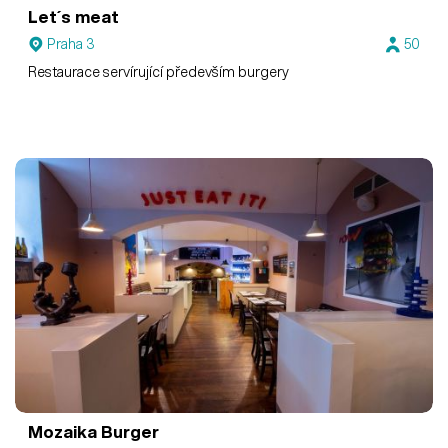
Let´s meat
Praha 3
50
Restaurace servírující především burgery
Mozaika Burger