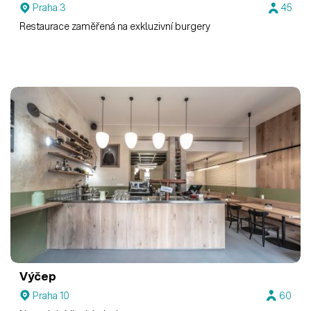
Praha 3
45
Restaurace zaměřená na exkluzivní burgery
Výčep
Praha 10
60