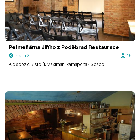
Pelmeňárna Jiřího z Poděbrad
Restaurace
Praha 2
45
K dispozici 7 stolů. Maximání kamapcita 45 osob.