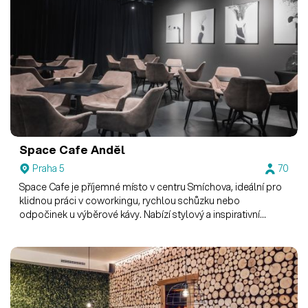
Space Cafe Anděl
Praha 5
70
Space Cafe je příjemné místo v centru Smíchova, ideální pro
klidnou práci v coworkingu, rychlou schůzku nebo
odpočinek u výběrové kávy. Nabízí stylový a inspirativní
prostor, kde se dobře přemýšlí i diskutuje.