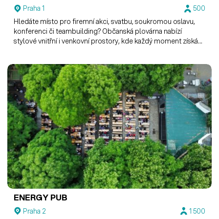
Praha 1
500
Hledáte místo pro firemní akci, svatbu, soukromou oslavu,
konferenci či teambuilding? Občanská plovárna nabízí
stylové vnitřní i venkovní prostory, kde každý moment získá
výjimečnou atmosféru.
ENERGY PUB
Praha 2
1 500