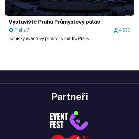
Výstaviště Praha
Průmyslový palác
Praha 7
4 500
Ikonický eventový prostor v centru Prahy
Partneři