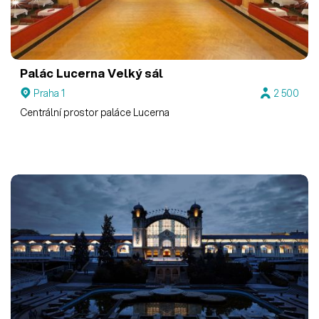
Palác Lucerna
Velký sál
Praha 1
2 500
Centrální prostor paláce Lucerna