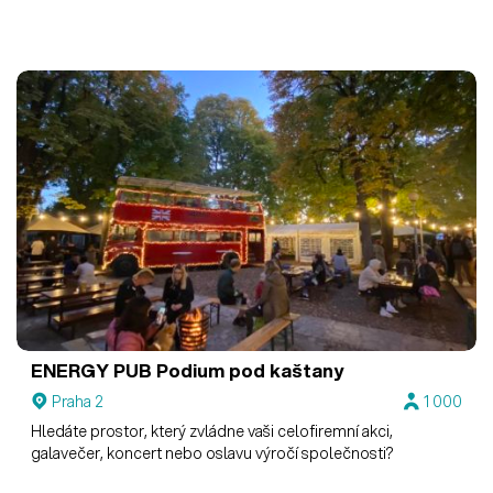
ENERGY PUB
Podium pod kaštany
Praha 2
1 000
Hledáte prostor, který zvládne vaši celofiremní akci,
galavečer, koncert nebo oslavu výročí společnosti?