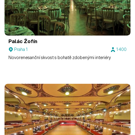
Palác Žofín
Praha 1
1 400
Novorenesanční skvost s bohatě zdobenými interiéry