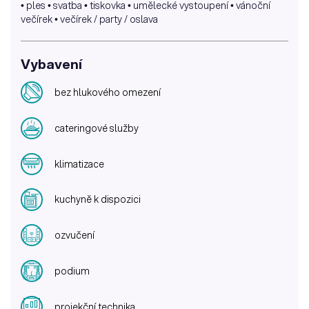
• ples • svatba • tiskovka • umělecké vystoupení • vánoční
večírek • večírek / party / oslava
Vybavení
bez hlukového omezení
cateringové služby
klimatizace
kuchyně k dispozici
ozvučení
podium
projekční technika