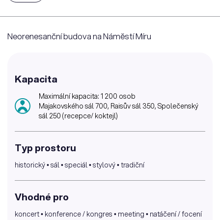
Neorenesanční budova na Náměstí Míru
Kapacita
Maximální kapacita: 1 200 osob
Majakovského sál 700, Raisův sál 350, Společenský
sál 250 (recepce/ koktejl)
Typ prostoru
historický • sál • speciál • stylový • tradiční
Vhodné pro
koncert • konference / kongres • meeting • natáčení / focení