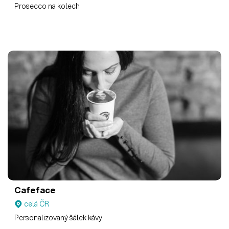
Prosecco na kolech
Cafeface
celá ČR
Personalizovaný šálek kávy