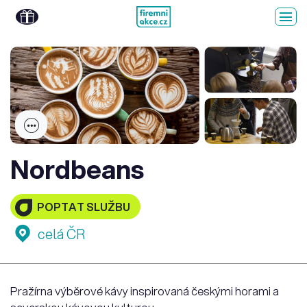
Nordbeans
POPTAT SLUŽBU
celá ČR
Pražírna výběrové kávy inspirovaná českými horami a