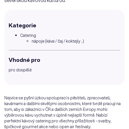
severskou kávovou kulturou.
Kategorie
Catering
nápoje (káva / čaj / koktejly ..)
Vhodné pro
pro dospělé
Nejvíce se pyšní úzkou spoluprací s pěstiteli, zpracovateli,
kavárnami a dalšími skvělými osobnostmi, které tvrdě pracují na
tom, aby si zákazníci v ČR a dalších zemích Evropy mohli
výběrovou kávu vychutnat v úplně nejlepší formě. Nabízí
perfektní kávový catering pro všechny příležitosti – svatby,
špičkové gourmet akce nebo open air festivaly.