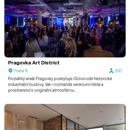
Pragovka Art District
Praha 9
350
Rozsáhlý areál Pragovky poskytuje různorodé historické
industriální budovy, tak i rozmanitá venkovní místa a
prostranství s originální atmosférou.