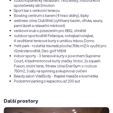
vzduchoplavecký restaurant Tetu Brissy, multifunkční
společenský sál Emotion
Sport bar s venkovní terasou
Bowling centrum s barem (4 hrací dráhy), šipky
wellness zóna ClubWell (vyhřívaný bazén, vířivka, sauny,
parní lázeň a relaxační místnost)
venkovní srub s posezením pro BBQ, ohniště
outdoor sportoviště Petanque, nohejbal/volejbal,
4 osvětlené tenisové kurty s umělou trávou Domo
Yetti park - rozlehlá travnatá plocha (15tis.m2) k využití pro
různá stanoviště, Disc golf hřiště
indoor sporty - 3 tenisové kurty s povrchem Supreme
Court, 4 badmintonové kurty značky Victor, 2x squash
Fusion, stolní tenis, fitness zóna EnerGym o rozloze
750m2, 3 sály na spinning a skupinová cvičení
Beauty salon VitalBody - thajské masáže a kosmetika
Podzemní parking s kapacitou až 200 aut
Další prostory