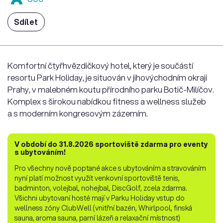
Sdílet
Komfortní čtyřhvězdičkový hotel, který je součástí
resortu Park Holiday, je situován v jihovýchodním okraji
Prahy, v malebném koutu přírodního parku Botič-Milíčov.
Komplex s širokou nabídkou fitness a wellness služeb
a s moderním kongresovým zázemím.
V období do 31.8.2026 sportoviště zdarma pro eventy
s ubytováním!
Pro všechny nově poptané akce s ubytováním a stravováním
nyní platí možnost využít venkovní sportoviště tenis,
badminton, volejbal, nohejbal, DiscGolf, zcela zdarma.
Všichni ubytovaní hosté mají v Parku Holiday vstup do
wellness zóny ClubWell (vnitřní bazén, Whirlpool, finská
sauna, aroma sauna, parní lázeň a relaxační místnost)