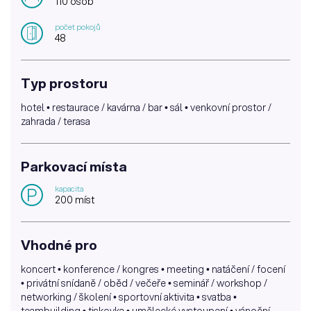
110 osob
počet pokojů
48
Typ prostoru
hotel • restaurace / kavárna / bar • sál • venkovní prostor /
zahrada / terasa
Parkovací místa
kapacita
P
200 míst
Vhodné pro
koncert • konference / kongres • meeting • natáčení / focení
• privátní snídaně / oběd / večeře • seminář / workshop /
networking / školení • sportovní aktivita • svatba •
teambuilding • tiskovka • umělecké vystoupení • vánoční