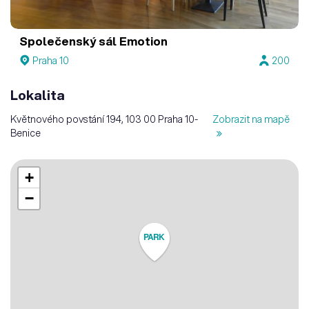
Společenský sál Emotion
Praha 10
200
Lokalita
Květnového povstání 194, 103 00 Praha 10-
Zobrazit na mapě
Benice
+
−
PARK