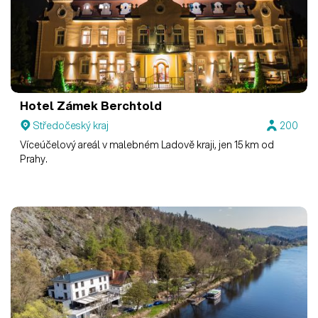
Hotel Zámek Berchtold
Středočeský kraj
200
Víceúčelový areál v malebném Ladově kraji, jen 15 km od
Prahy.