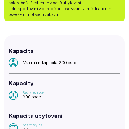
celoročně již zahrnutý v ceně ubytování!
Letní sportování v přírodě přinese vašim zaměstnancům
osvěžení, motivaci i zábavu!
Kapacita
Maximální kapacita: 300 osob
Kapacity
Raut / recepce
300 osob
Kapacita ubytování
bez přistýlek