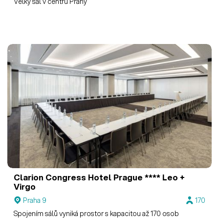
Velký sál v centru Prahy
Clarion Congress Hotel Prague ****
Leo +
Virgo
Praha 9
170
Spojením sálů vyniká prostor s kapacitou až 170 osob