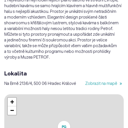
z největších a nejmodernějších piano salonů ve střední Evropě,
hudební kavárnu se samo hrajícím klavírem a hlavně multifunkční
halu s nejlepší akustikou. Prostor je unikátní svým netradičním
a moderním vzhledem. Elegantní design prosklené části
showroomu s křišťálovým lustrem, stylová kavárna s balkónem
a variabilní možnosti haly nesou letitou tradici rodiny Petrof.
Můžete si tyto prostory pronajmout a uspořádat zde unikátní
a jedinečnou firemní či soukromou akci. Prostor je velice
variabilní, takže se může přizpůsobit všem vašim požadavkům
a to včetně kulturního programu nebo možnosti prohlídky
výroby a Muzea PETROF.
Lokalita
Na Brně 2136/4, 500 06 Hradec Králové
Zobrazit na mapě
+
−
PG