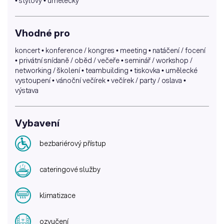
• stylový • umělecký
Vhodné pro
koncert • konference / kongres • meeting • natáčení / focení
• privátní snídaně / oběd / večeře • seminář / workshop /
networking / školení • teambuilding • tiskovka • umělecké
vystoupení • vánoční večírek • večírek / party / oslava •
výstava
Vybavení
bezbariérový přístup
cateringové služby
klimatizace
ozvučení