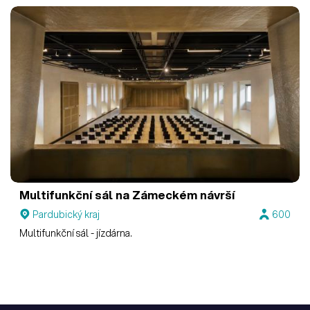
Multifunkční sál na Zámeckém návrší
Pardubický kraj
600
Multifunkční sál - jízdárna.