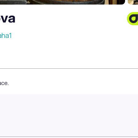
ova
aha1
ace.