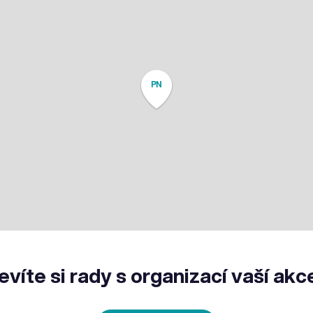
PN
evíte si rady s organizací vaší akc