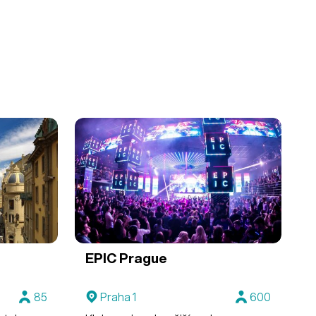
EPIC Prague
85
Praha 1
600