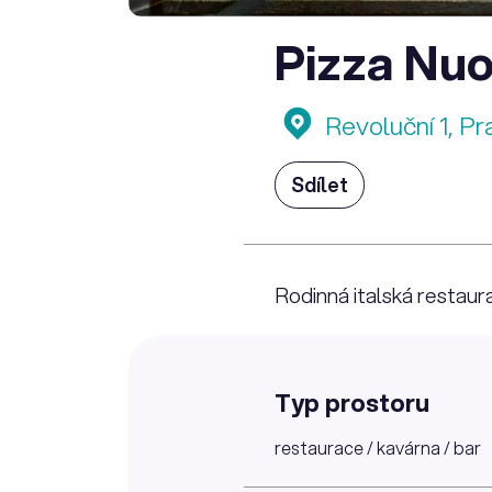
Pizza Nu
Revoluční 1, Pr
Sdílet
Rodinná italská restaur
Typ prostoru
restaurace / kavárna / bar