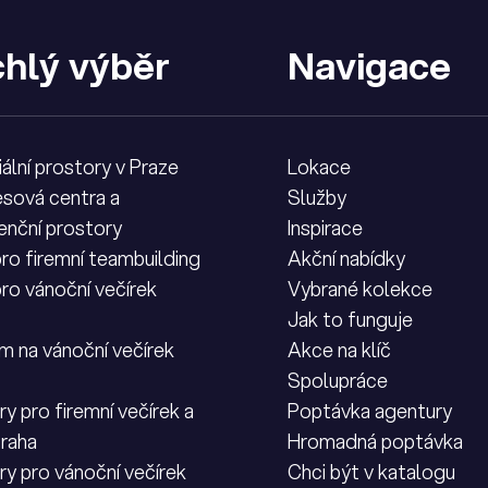
hlý výběr
Navigace
iální prostory v Praze
Lokace
sová centra a
Služby
enční prostory
Inspirace
pro firemní teambuilding
Akční nabídky
pro vánoční večírek
Vybrané kolekce
Jak to funguje
m na vánoční večírek
Akce na klíč
Spolupráce
y pro firemní večírek a
Poptávka agentury
Praha
Hromadná poptávka
ry pro vánoční večírek
Chci být v katalogu