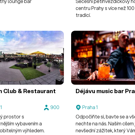
ný lounge bar
Secesní pětihvězdičkový ho
centru Prahy s více než 100
tradicí.
n Club & Restaurant
Déjávu music bar Pr
e
1
900
Praha 1
ý prostor s
Odpočiňte si, bavte se a vš
nějším vybavením a
nechte na nás. Naším cílem 
bitelným výhledem.
nevšední zážitek, který Vá