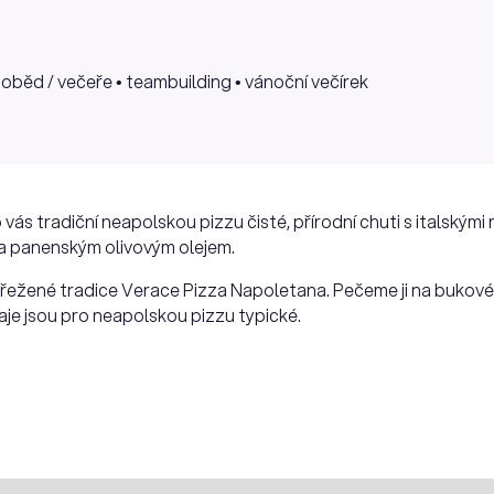
/ oběd / večeře • teambuilding • vánoční večírek
ás tradiční neapolskou pizzu čisté, přírodní chuti s italskými
ra panenským olivovým olejem.
třežené tradice Verace Pizza Napoletana. Pečeme ji na bukové
aje jsou pro neapolskou pizzu typické.