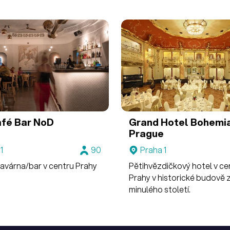
připravíme na míru.
fé Bar NoD
Grand Hotel Bohemi
Prague
1
90
Praha 1
kavárna/bar v centru Prahy
Pětihvězdičkový hotel v ce
Prahy v historické budově z
minulého století.