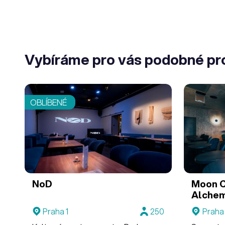
Vybíráme pro vás podobné pr
OBLÍBENÉ
NoD
Moon C
Alchem
Praha 1
250
Praha 