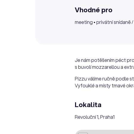
Vhodné pro
meeting • privátní snídaně 
Je nám potěšením péct pro v
s buvolí mozzarellou a ext
Pizzu válíme ručně podle s
Vyfouklé a místy tmavé okr
Lokalita
Revoluční 1, Praha1