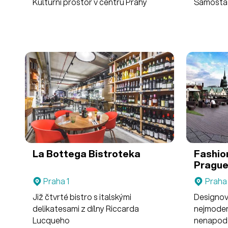
Kulturní prostor v centru Prahy
Samostat
La Bottega Bistroteka
Fashio
Pragu
Praha 1
Praha 
Již čtvrté bistro s italskými
Designov
delikatesami z dílny Riccarda
nejmoder
Lucqueho
nenapodo