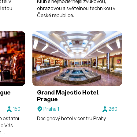
tel v
Klub s nejmodernější zvukovou,
 letou
obrazovou a světelnou technikou v
České republice.
ague
Grand Majestic Hotel
Prague
150
Praha 1
260
e ostatní
Designový hotel v centru Prahy
je Váš
m