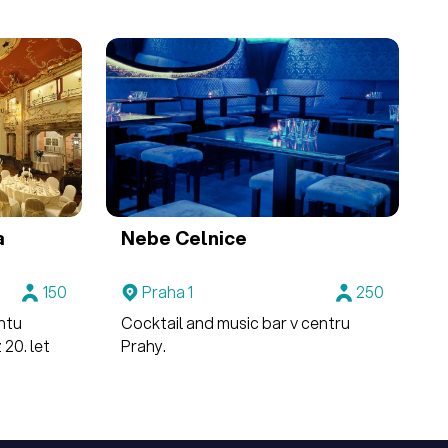
a
Nebe Celnice
150
Praha 1
250
ntu
Cocktail and music bar v centru
 20. let
Prahy.