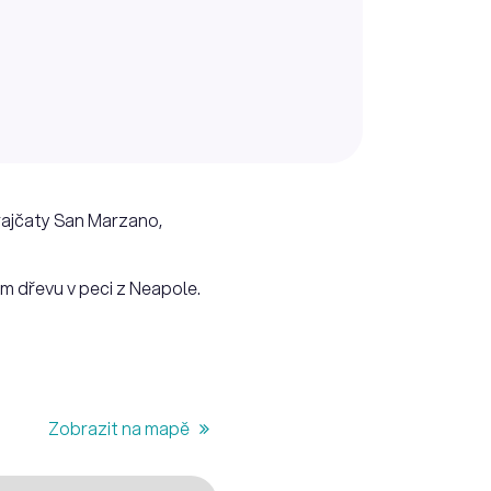
 rajčaty San Marzano,
m dřevu v peci z Neapole.
Zobrazit na mapě