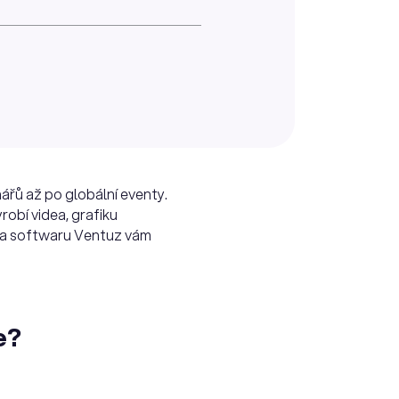
ářů až po globální eventy.
yrobí videa, grafiku
en a softwaru Ventuz vám
e?