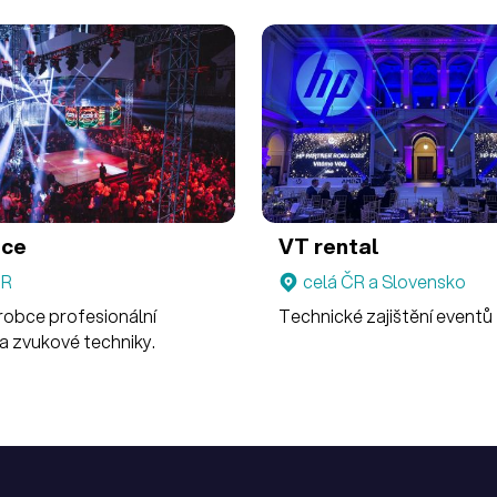
nce
VT rental
ČR
celá ČR a Slovensko
robce profesionální
Technické zajištění eventů
a zvukové techniky.