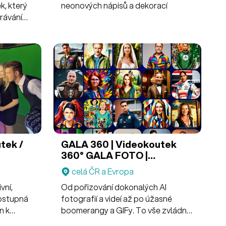
k, který
neonových nápisů a dekorací
hrávání
legrace a
ohatit své
ky v
ízí
ní
tandardní
tek /
GALA 360 | Videokoutek
360°
GALA FOTO |
Multifunkční AI fotokoutek
celá ČR a Evropa
vní,
Od pořizování dokonalých AI
dostupná
fotografií a videí až po úžasné
n k
boomerangy a GIFy. To vše zvládne
 celé ČR.
multifunkční fotokoutek.