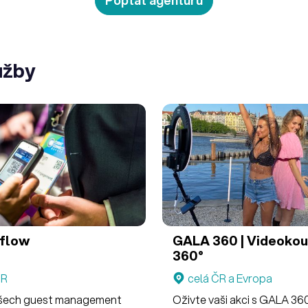
užby
flow
GALA 360 | Videoko
360°
ČR
celá ČR a Evropa
všech guest management
Oživte vaši akci s GALA 360