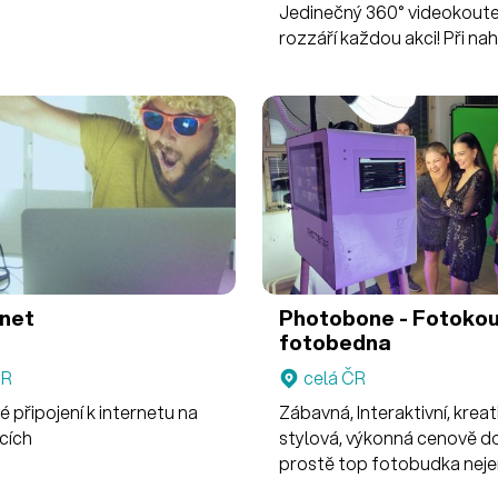
Jedinečný 360° videokoute
rozzáří každou akci! Při na
videí si hosté užijí spoustu 
je to skvělý způsob, jak ob
zážitky z akce a vytvořit
nezapomenutelné vzpomín
podobě krásných videí. Nab
rovněž multifunkční digitál
fotokoutek s AI efekty a s
fotokoutek s tiskem.
net
Photobone - Fotokou
fotobedna
ČR
celá ČR
é připojení k internetu na
Zábavná, Interaktivní, kreati
cích
stylová, výkonná cenově 
prostě top fotobudka neje
pronájmu, ale i k prodeji po