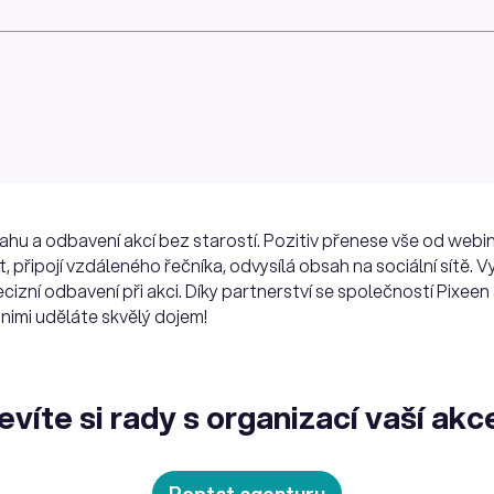
hu a odbavení akcí bez starostí. Pozitiv přenese vše od webin
, připojí vzdáleného řečníka, odvysílá obsah na sociální sítě. V
ecizní odbavení při akci. Díky partnerství se společností Pixe
nimi uděláte skvělý dojem!
evíte si rady s organizací vaší akc
Poptat agenturu