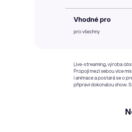
Vhodné pro
pro všechny
Live-streaming, výroba obsa
Propojí mezi sebou více míst
i animace a postará se o pr
připraví dokonalou show. S 
N