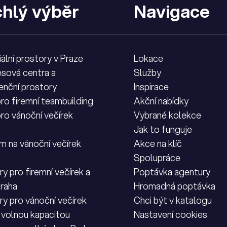
hlý výběr
Navigace
iální prostory v Praze
Lokace
sová centra a
Služby
enční prostory
Inspirace
pro firemní teambuilding
Akční nabídky
pro vánoční večírek
Vybrané kolekce
Jak to funguje
m na vánoční večírek
Akce na klíč
Spolupráce
y pro firemní večírek a
Poptávka agentury
Praha
Hromadná poptávka
ry pro vánoční večírek
Chci být v katalogu
 volnou kapacitou
Nastavení cookies