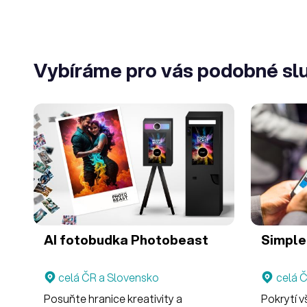
Vybíráme pro vás podobné sl
AI fotobudka Photobeast
Simple
celá ČR a Slovensko
celá 
Posuňte hranice kreativity a
Pokrytí 