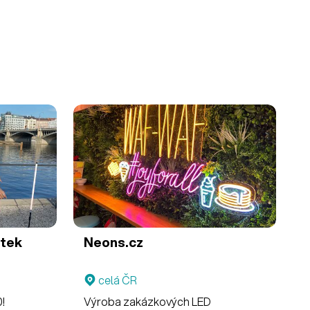
utek
Neons.cz
celá ČR
!
Výroba zakázkových LED