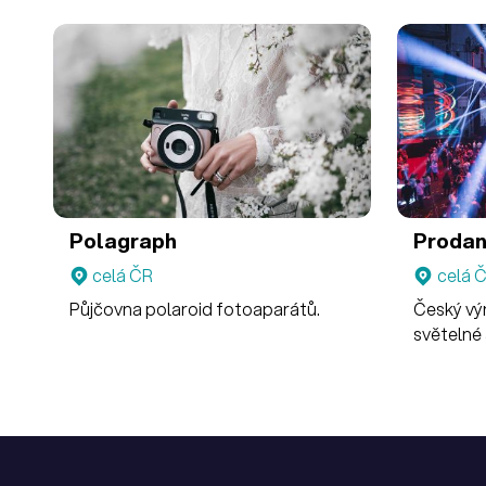
Polagraph
Proda
celá ČR
celá 
Půjčovna polaroid fotoaparátů.
Český vý
světelné 