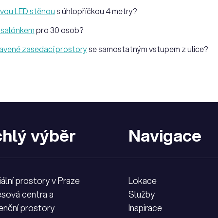
ovou LED stěnou
s úhlopříčkou 4 metry?
e salónkem
pro 30 osob?
avené zasedací prostory
se samostatným vstupem z ulice?
hlý výběr
Navigace
iální prostory v Praze
Lokace
sová centra a
Služby
enční prostory
Inspirace