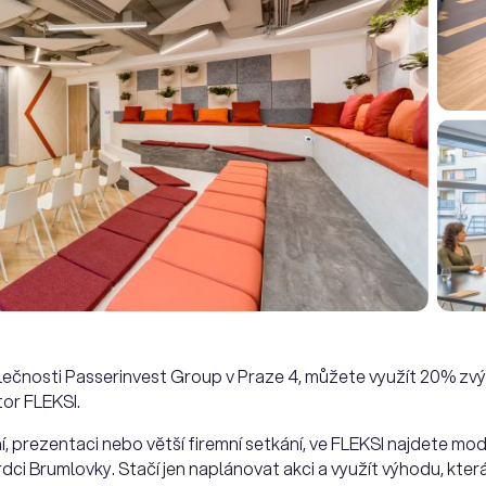
lečnosti Passerinvest Group v Praze 4, můžete využít 20% z
or FLEKSI.
, prezentaci nebo větší firemní setkání, ve FLEKSI najdete mo
ci Brumlovky. Stačí jen naplánovat akci a využít výhodu, která