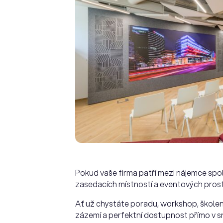
Pokud vaše firma patří mezi nájemce spo
zasedacích místností a eventových prost
Ať už chystáte poradu, workshop, školení
zázemí a perfektní dostupnost přímo v srd