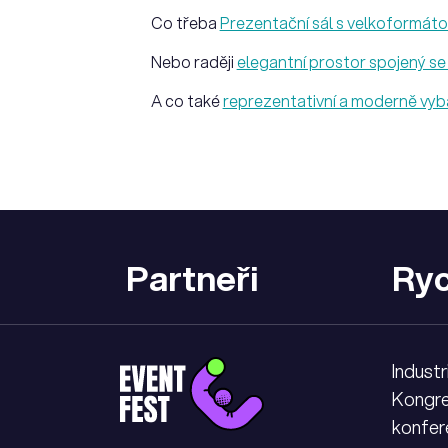
Co třeba
Prezentační sál s velkoformát
Nebo raději
elegantní prostor spojený s
A co také
reprezentativní a moderně vyb
Partneři
Ryc
Industr
Kongre
konfer