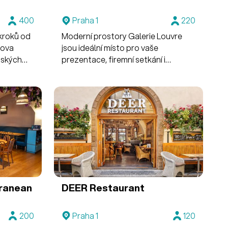
400
Praha 1
220
 kroků od
Moderní prostory Galerie Louvre
lova
jsou ideální místo pro vaše
žských
prezentace, firemní setkání i
žené v
konference s kapacitou až 220
ží před
osob.
é jako
známého
ranean
DEER Restaurant
200
Praha 1
120