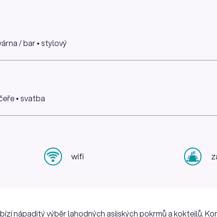
várna / bar • stylový
ečeře • svatba
wifi
z
bízí nápaditý výběr lahodných asijských pokrmů a koktejlů. 