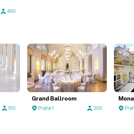
450
Grand Ballroom
Mona
100
Praha 1
200
Prah