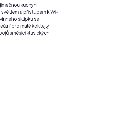
ýjimečnou kuchyni
 světlem a přístupem k Wi-
vinného sklípku se
eální pro malé koktejly
pojů směsici klasických