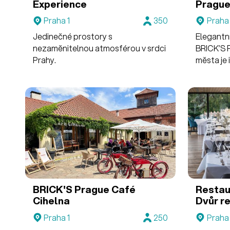
Experience
Prague
Praha 1
350
Praha 
Jedinečné prostory s
Elegantn
nezaměnitelnou atmosférou v srdci
BRICK’S 
Prahy.
města je 
akce, gal
setkání.
BRICK'S Prague
Café
Restau
Cihelna
Dvůr r
Praha 1
250
Praha 