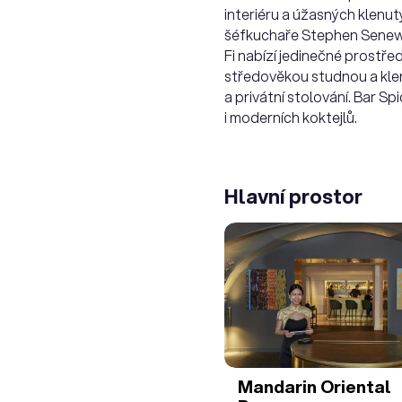
interiéru a úžasných klenu
šéfkuchaře Stephen Senewir
Fi nabízí jedinečné prostře
středověkou studnou a klenu
a privátní stolování. Bar S
i moderních koktejlů.
Hlavní prostor
Mandarin Oriental