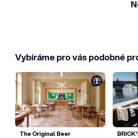
N
Vybíráme pro vás podobné pr
The Original Beer
BRICK'