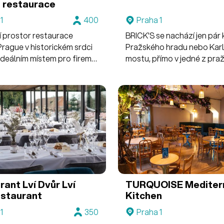
 restaurace
1
400
Praha 1
í prostor restaurace
BRICK'S se nachází jen pár
Prague v historickém srdci
Pražského hradu nebo Kar
ideálním místem pro firemní
mostu, přímo v jedné z pra
avečeře a exkluzivní
historických památek zalo
roce 1781. Uklidňující nábře
terasou BRICK'S bylo znám
zdroj inspirace pro světo
spisovatele Franze Kafku.
rant Lví Dvůr
Lví
TURQUOISE Mediter
estaurant
Kitchen
1
350
Praha 1