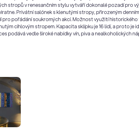
tých stropů v renesančním stylu vytváří dokonalé pozadí pro v
atne. Privátní salónek s klenutými stropy, přirozeným denním
dí pro pořádání soukromých akcí. Možnost využití historického 
tým cihlovým stropem. Kapacita sklípku je 16 lidí, a proto je id
pices podává vedle široké nabídky vín, piva a nealkoholických ná