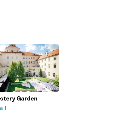
stery Garden
a 1