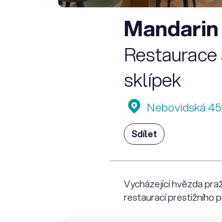
Mandarin 
Restaurace a
sklípek
Nebovidská 459
Sdílet
Vycházející hvězda pra
restaurací prestižního 