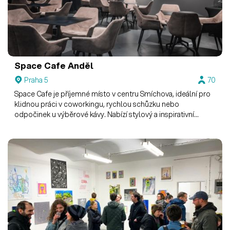
Space Cafe Anděl
Praha 5
70
Space Cafe je příjemné místo v centru Smíchova, ideální pro
klidnou práci v coworkingu, rychlou schůzku nebo
odpočinek u výběrové kávy. Nabízí stylový a inspirativní
prostor, kde se dobře přemýšlí i diskutuje.