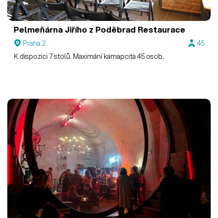
Pelmeňárna Jiřího z Poděbrad
Restaurace
Praha 2
45
K dispozici 7 stolů. Maximání kamapcita 45 osob.