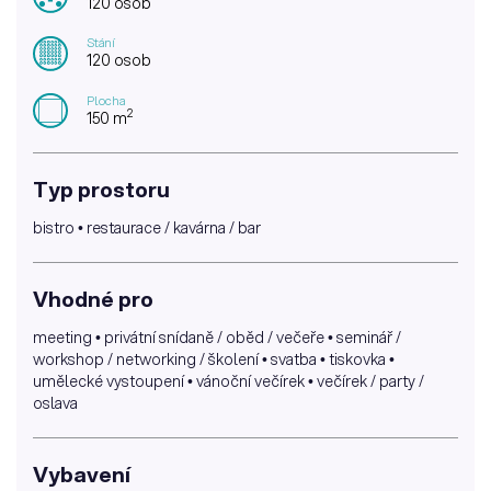
120 osob
Stání
120 osob
Plocha
2
150 m
Typ prostoru
bistro • restaurace / kavárna / bar
Vhodné pro
meeting • privátní snídaně / oběd / večeře • seminář /
workshop / networking / školení • svatba • tiskovka •
umělecké vystoupení • vánoční večírek • večírek / party /
oslava
Vybavení