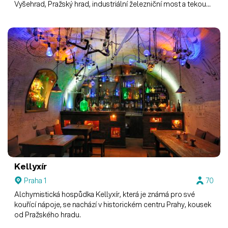
Vyšehrad, Pražský hrad, industriální železniční most a tekoucí
Vltavu. Je vhodný pro všechny typy firemních akcí od tiskové
konference, školení až po večírky či sportovní eventy.
Kellyxír
Praha 1
70
Alchymistická hospůdka Kellyxír, která je známá pro své
kouřící nápoje, se nachází v historickém centru Prahy, kousek
od Pražského hradu.