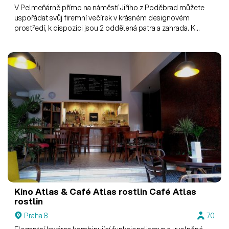
V Pelmeňárně přímo na náměstí Jiřího z Poděbrad můžete
uspořádat svůj firemní večírek v krásném designovém
prostředí, k dispozici jsou 2 oddělená patra a zahrada. K
dispozici projektor s plátnem i tabule pro lektory.
Kino Atlas & Café Atlas rostlin
Café Atlas
rostlin
Praha 8
70