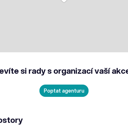
evíte si rady s organizací vaší akc
Poptat agenturu
ostory