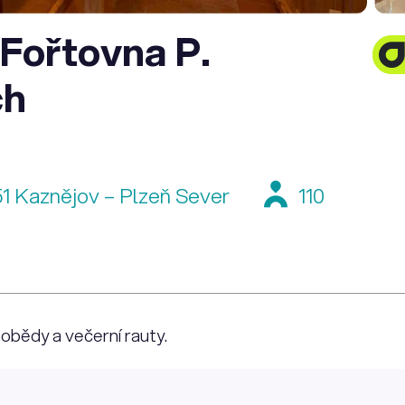
Fořtovna P.
ch
51 Kaznějov – Plzeň Sever
110
 obědy a večerní rauty.