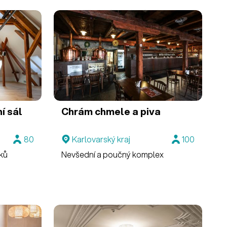
í sál
Chrám chmele a piva
80
Karlovarský kraj
100
ků
Nevšední a poučný komplex