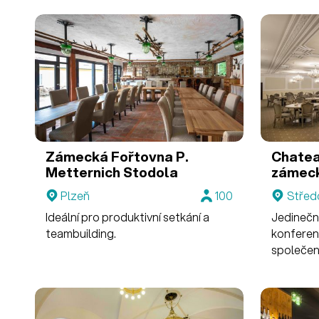
Zámecká Fořtovna P.
Chatea
Metternich
Stodola
zámeck
Plzeň
100
Střed
Ideální pro produktivní setkání a
Jedinečn
teambuilding.
konferen
společens
teambuil