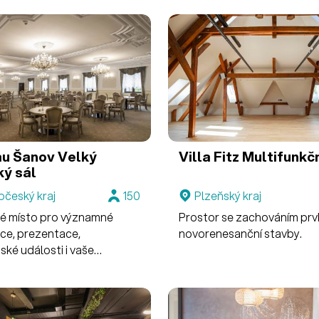
u Šanov
Velký
Villa Fitz
Multifunkčn
ý sál
očeský kraj
150
Plzeňský kraj
é místo pro významné
Prostor se zachováním prv
ce, prezentace,
novorenesanční stavby.
ké události i vaše
dingy.