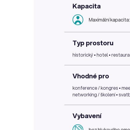
Kapacita
Maximální kapacita:
Typ prostoru
historický • hotel • restaur
Vhodné pro
konference / kongres • meet
networking / školení • svatb
Vybavení
bez hlukového ome