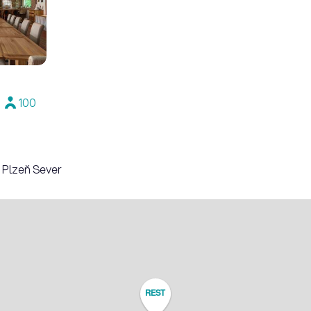
100
– Plzeň Sever
REST