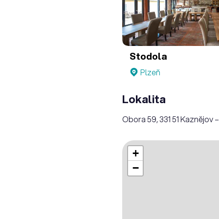
Stodola
Plzeň
Lokalita
Obora 59, 331 51 Kaznějov 
+
−