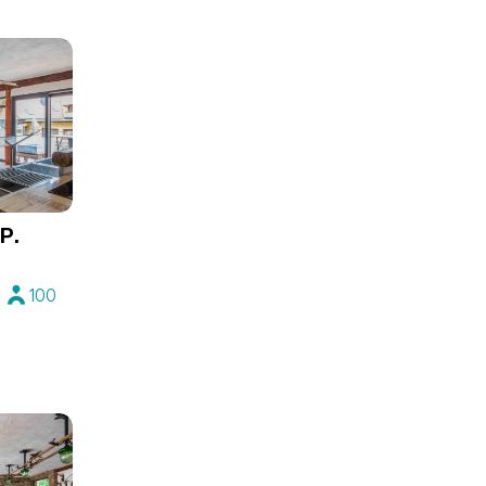
P.
100