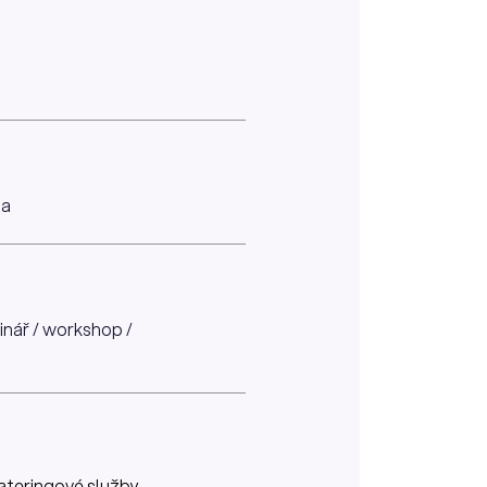
sa
minář / workshop /
ateringové služby