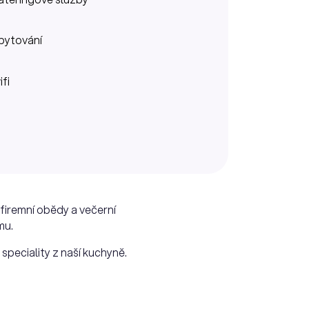
bytování
ifi
 firemní obědy a večerní
mu.
speciality z naší kuchyně.