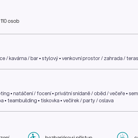
 110 osob
ace / kavárna / bar • stylový • venkovní prostor / zahrada / tera
ing • natáčení / focení • privátní snídaně / oběd / večeře • se
a • teambuilding • tiskovka • večírek / party / oslava
zení
bezbariérový přístup
c