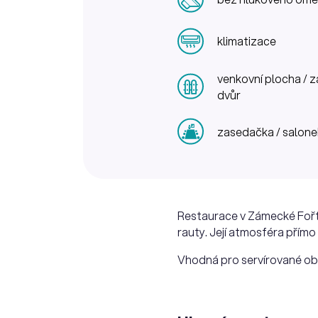
klimatizace
venkovní plocha / z
dvůr
zasedačka / salone
Restaurace v Zámecké Fořtov
rauty. Její atmosféra přím
Vhodná pro servírované oběd