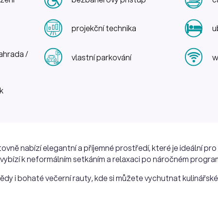
projekční technika
u
ahrada /
vlastní parkování
w
k
ně nabízí elegantní a příjemné prostředí, které je ideální pro
o vybízí k neformálním setkáním a relaxaci po náročném progra
y i bohaté večerní rauty, kde si můžete vychutnat kulinářské 