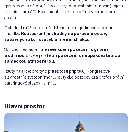
českého venkova a současně nepomíjí to „nej“ současné moderní
gastronomie při použití pouze vysoce kvalitních surovin (nejen)
místních farmářů. Restaurant naleznete přímo v zámeckém
areálu.
Ochutnat můžete kromě stálého menu i jedinečné sezonní
nabídky.
Restaurant je vhodný na pořádání oslav,
zábavných akcí, svateb a firemních akcí
.
Součástí restaurantu je i
venkovní posezení s grilem
a udírnou
, skvělé pro
letní posezení s neopakovatelnou
zámeckou atmosférou
.
Rauty na akce: pro tyto příležitosti připravují kongresové,
slavnostní a svatební menu, rauty dle požadavků a profesionální
cateringové služby na míru.
Hlavní prostor