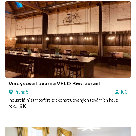
Vindyšova továrna
VELO Restaurant
Praha 5
100
Industriální atmosféra zrekonstruovaných továrních hal z
roku 1910