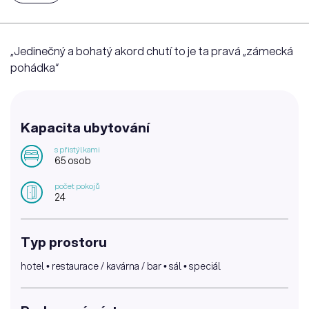
„Jedinečný a bohatý akord chutí to je ta pravá „zámecká
pohádka“
Kapacita ubytování
s přistýlkami
65 osob
počet pokojů
24
Typ prostoru
hotel • restaurace / kavárna / bar • sál • speciál