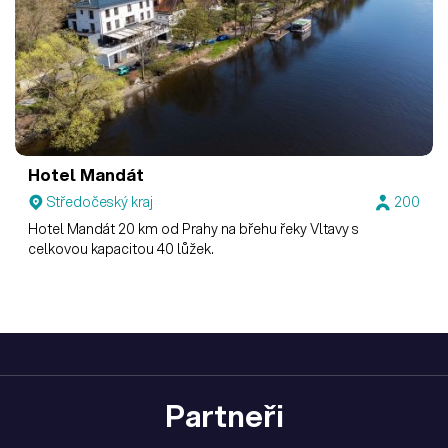
Hotel Mandát
Středočeský kraj
200
Hotel Mandát 20 km od Prahy na břehu řeky Vltavy s
celkovou kapacitou 40 lůžek.
Partneři