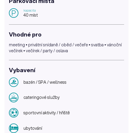
Parkovací místa
kapacita
P
40 míst
Vhodné pro
meeting • privátní snídaně / oběd / večeře • svatba • vánoční
večírek • večírek / party / oslava
Vybavení
bazén / SPA / wellness
cateringové služby
sportovní aktivity / hřiště
ubytování