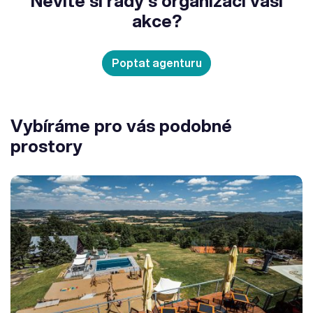
Nevíte si rady s organizací vaší
akce?
Poptat agenturu
Vybíráme pro vás podobné
prostory