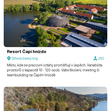
Resort Čapí hnízdo
Středočeský kraj
250
Místo, kde se pracovní vztahy proměňují v úspěch. Variabilita
prostorů o kapacitě 10 - 120 osob. Vaše školení, meeting či
teambuilding na Čapím hnízdě.