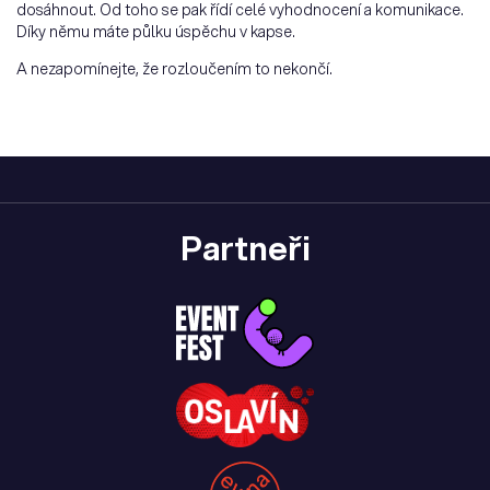
dosáhnout. Od toho se pak řídí celé vyhodnocení a komunikace.
Díky němu máte půlku úspěchu v kapse.
A nezapomínejte, že rozloučením to nekončí.
Partneři