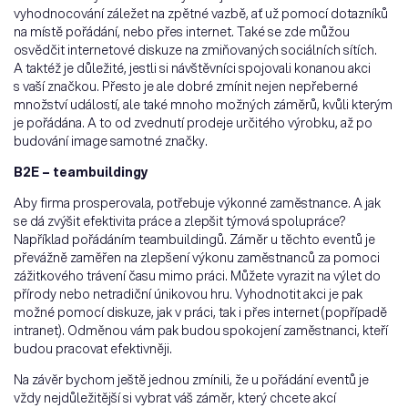
vyhodnocování záležet na zpětné vazbě, ať už pomocí dotazníků
na místě pořádání, nebo přes internet. Také se zde můžou
osvědčit internetové diskuze na zmiňovaných sociálních sítích.
A taktéž je důležité, jestli si návštěvníci spojovali konanou akci
s vaší značkou. Přesto je ale dobré zmínit nejen nepřeberné
množství událostí, ale také mnoho možných záměrů, kvůli kterým
je pořádána. A to od zvednutí prodeje určitého výrobku, až po
budování image samotné značky.
B2E – teambuildingy
Aby firma prosperovala, potřebuje výkonné zaměstnance. A jak
se dá zvýšit efektivita práce a zlepšit týmová spolupráce?
Například pořádáním teambuildingů. Záměr u těchto eventů je
převážně zaměřen na zlepšení výkonu zaměstnanců za pomoci
zážitkového trávení času mimo práci. Můžete vyrazit na výlet do
přírody nebo netradiční únikovou hru. Vyhodnotit akci je pak
možné pomocí diskuze, jak v práci, tak i přes internet (popřípadě
intranet). Odměnou vám pak budou spokojení zaměstnanci, kteří
budou pracovat efektivněji.
Na závěr bychom ještě jednou zmínili, že u pořádání eventů je
vždy nejdůležitější si vybrat váš záměr, který chcete akcí