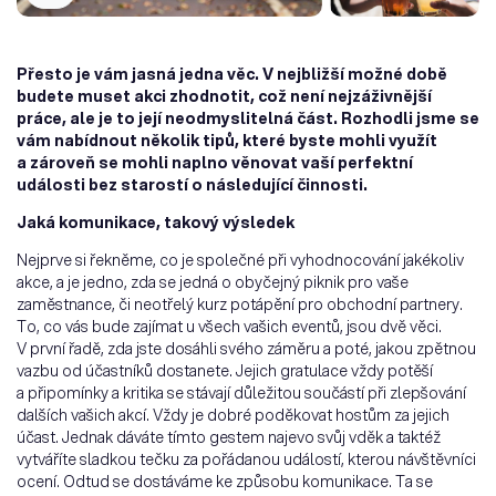
Přesto je vám jasná jedna věc. V nejbližší možné době
budete muset akci zhodnotit, což není nejzáživnější
práce, ale je to její neodmyslitelná část. Rozhodli jsme se
vám nabídnout několik tipů, které byste mohli využít
a zároveň se mohli naplno věnovat vaší perfektní
události bez starostí o následující činnosti.
Jaká komunikace, takový výsledek
Nejprve si řekněme, co je společné při vyhodnocování jakékoliv
akce, a je jedno, zda se jedná o obyčejný piknik pro vaše
zaměstnance, či neotřelý kurz potápění pro obchodní partnery.
To, co vás bude zajímat u všech vašich eventů, jsou dvě věci.
V první řadě, zda jste dosáhli svého záměru a poté, jakou zpětnou
vazbu od účastníků dostanete. Jejich gratulace vždy potěší
a připomínky a kritika se stávají důležitou součástí při zlepšování
dalších vašich akcí. Vždy je dobré poděkovat hostům za jejich
účast. Jednak dáváte tímto gestem najevo svůj vděk a taktéž
vytváříte sladkou tečku za pořádanou událostí, kterou návštěvníci
ocení. Odtud se dostáváme ke způsobu komunikace. Ta se