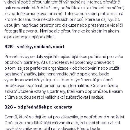
v dnešní době přesunula téměř výhradně na internet, převážně
pak na sociální sítě. Ať už tedy pořádáte akci jakéhokoli zaměření,
je vhodné komunikovat přes ně. Tato komunikační platforma má
kromě dosahu také několik dalších přínosů, které se dají využít.
Jsou jimi například prostor pro diskuze nebo prezentace videí či
fotografií z eventu. Nyní se ale přesuňme ke konkrétním akcím
a pro koho je nejlépe dělat.
B2B – večírky, snídaně, sport
Přesně tak by se daly vyjádřit nejčastější akce pořádané pro vaše
obchodní partnery. Ať už chcete své společníky přesvědčit
o tom, že jste perfektní organizace k obchodování nebo utužit
postavení značky, jako nenahraditelného spojence, bude
vyhodnocování vždy stejné. U tohoto typů eventů je cílené
poděkování za účast téměř nutnou formalitou. Co ale můžete
získat? Utužené vztahy s partnery, kteří vám dopomůžou k vašim
cílům a budou se rádi vašich akcí zúčastňovat i nadále.
B2C – od přednášek po koncerty
Eventů, které se dají konat pro zákazníky, je nepřeberné množství.
Opět je zde nejdůležitější váš záměr a to, zda akcí chcete získat
nové zákazníky nebo cílit na ty stávající. Přesto bude