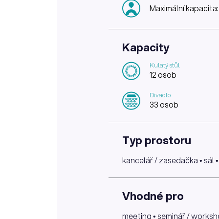
Maximální kapacita
Kapacity
Kulatý stůl
12 osob
Divadlo
33 osob
Typ prostoru
kancelář / zasedačka • sál •
Vhodné pro
meeting • seminář / workshop