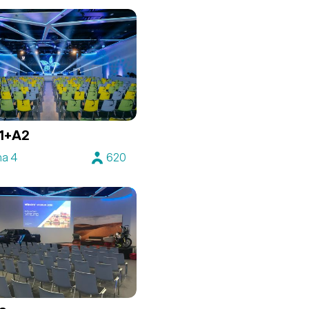
A1+A2
ha 4
620