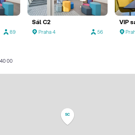
Sál C2
VIP s
89
Praha 4
56
Pra
140 00
SC