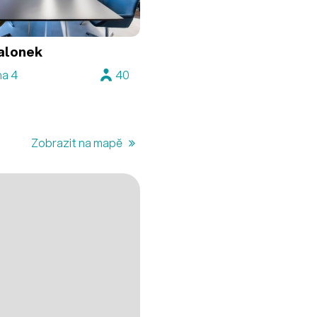
alonek
ha 4
40
Zobrazit na mapě