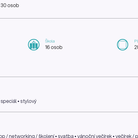
: 30 osob
Škola
P
16 osob
2
 speciál • stylový
 / networking / školení • svatba • vánoční večírek • večírek / p