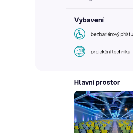
Vybavení
bezbariérový příst
projekční technika
Hlavní prostor