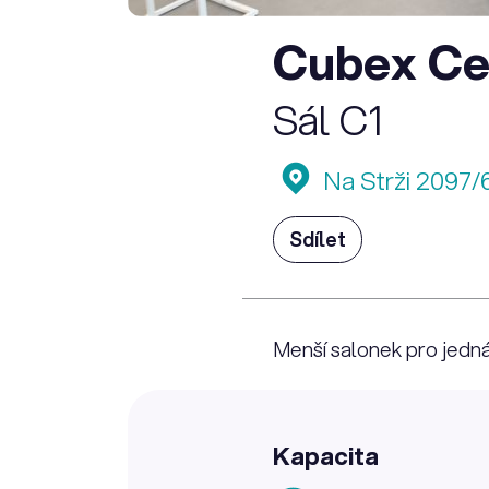
Cubex Ce
Sál C1
Na Strži 2097/6
Sdílet
Menší salonek pro jedn
Kapacita