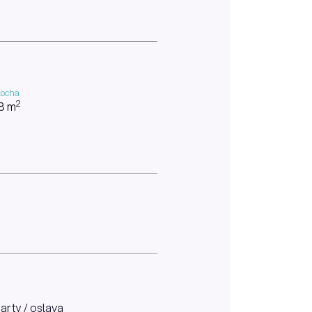
locha
2
8 m
arty / oslava