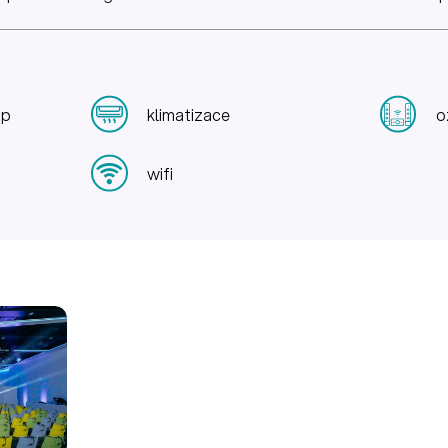
up
klimatizace
o
wifi