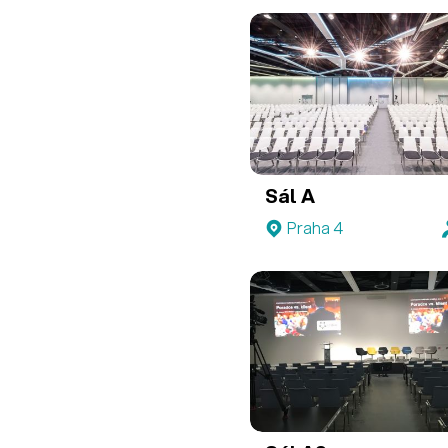
Sál A
Praha 4