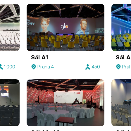
Sál A1
Sál 
1 000
Praha 4
450
Pra