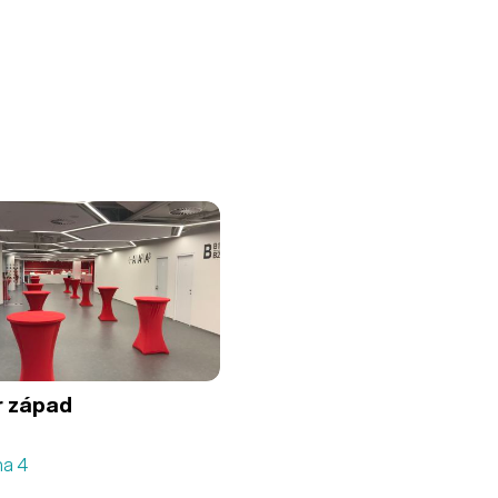
r západ
ha 4