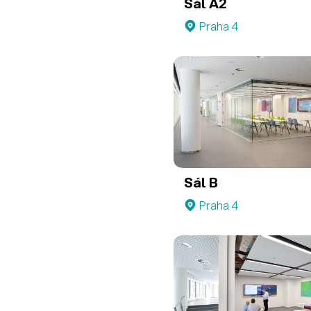
Sál A2
Praha 4
Sál B
Praha 4