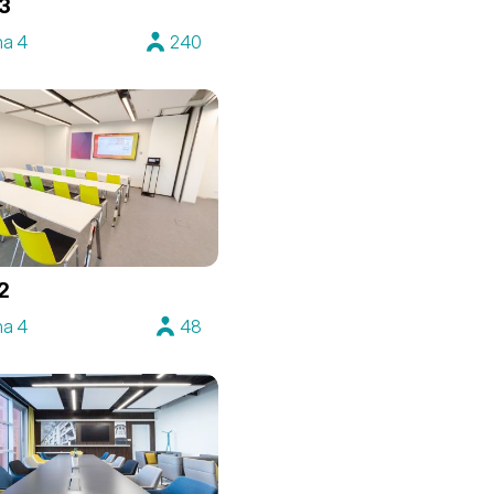
3
ha 4
240
2
ha 4
48