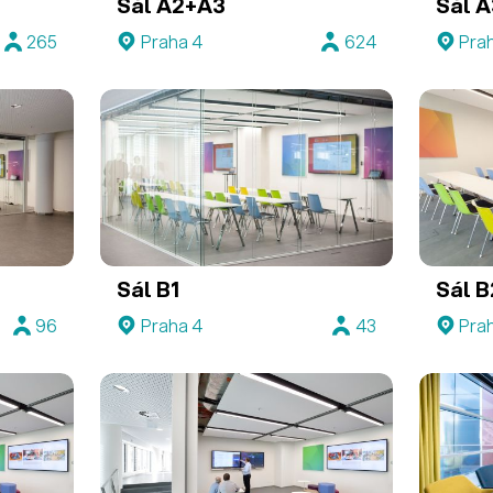
Sál A2+A3
Sál A
265
Praha 4
624
Pra
Sál B1
Sál B
96
Praha 4
43
Pra