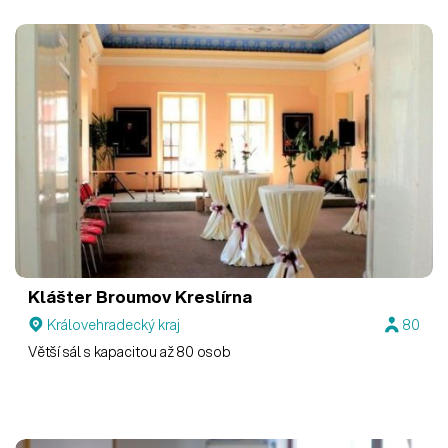
Klášter Broumov
Kreslírna
Královehradecký kraj
80
Větší sál s kapacitou až 80 osob