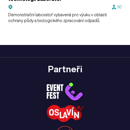
50
Demonstrační laboratoř vybavená pro výuku v oblasti
ochrany půdy a biologického zpracování odpadů.
Partneři