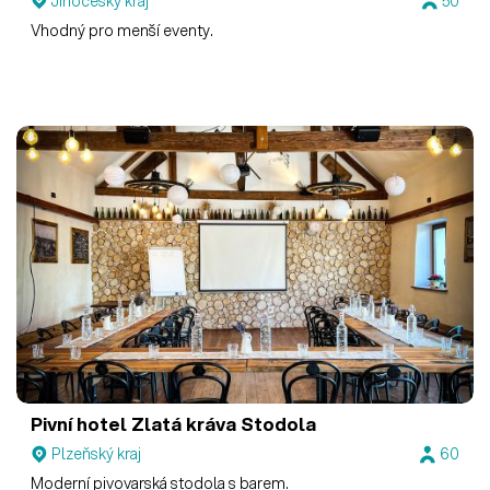
Jihočeský kraj
50
Vhodný pro menší eventy.
Pivní hotel Zlatá kráva
Stodola
Plzeňský kraj
60
Moderní pivovarská stodola s barem.