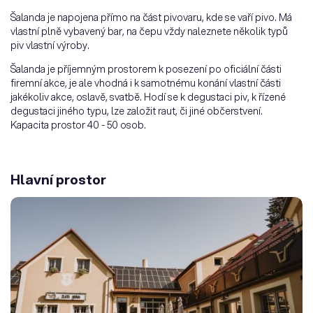
Šalanda je napojena přímo na část pivovaru, kde se vaří pivo. Má
vlastní plně vybavený bar, na čepu vždy naleznete několik typů
piv vlastní výroby.
Šalanda je příjemným prostorem k posezení po oficiální části
firemní akce, je ale vhodná i k samotnému konání vlastní části
jakékoliv akce, oslavě, svatbě. Hodí se k degustaci piv, k řízené
degustaci jiného typu, lze založit raut, či jiné občerstvení.
Kapacita prostor 40 - 50 osob.
Hlavní prostor