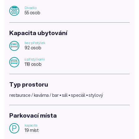
Divadlo
55 osob
Kapacita ubytování
bez přistýlek
92 osob
s přistýlkami
118 osob
Typ prostoru
restaurace / kavárna / bar • sál • speciál • stylový
Parkovací místa
kapacita
P
19 míst