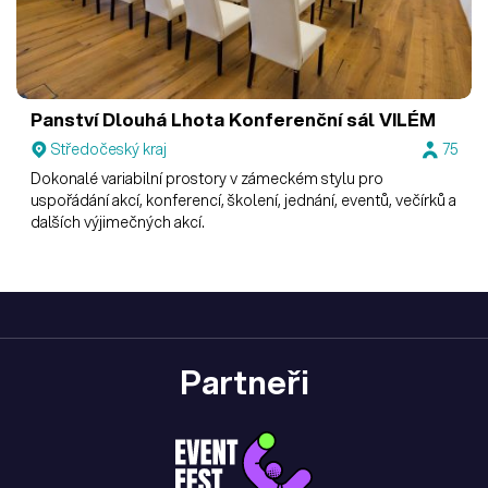
Panství Dlouhá Lhota
Konferenční sál VILÉM
Středočeský kraj
75
Dokonalé variabilní prostory v zámeckém stylu pro
uspořádání akcí, konferencí, školení, jednání, eventů, večírků a
dalších výjimečných akcí.
Partneři