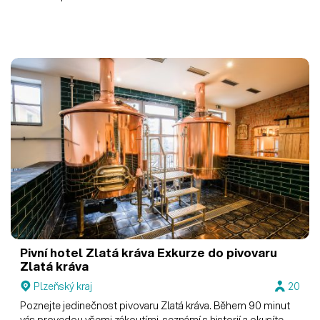
Pivní hotel Zlatá kráva
Exkurze do pivovaru
Zlatá kráva
Plzeňský kraj
20
Poznejte jedinečnost pivovaru Zlatá kráva. Během 90 minut
vás provedou všemi zákoutími, seznámí s historií a okusíte