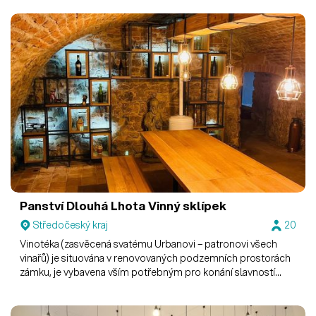
Panství Dlouhá Lhota
Vinný sklípek
Středočeský kraj
20
Vinotéka (zasvěcená svatému Urbanovi – patronovi všech
vinařů) je situována v renovovaných podzemních prostorách
zámku, je vybavena vším potřebným pro konání slavností
vína.