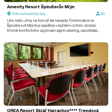
Amenity Resort Špindlerův Mlýn
Královehradecký kraj
80
Léto nebo zima, na tom až tak nesejde. Firemní akce ve
Špindlerově Mlýně je úspěšná v každém ročním období.
Kromě komfortního ubytování zajistí catering, uspořádají
konferenci či večírek, teambuildingové aktivity nebo
program šitý na míru.
OREA Resort Sklář Harrachov****
Trendová