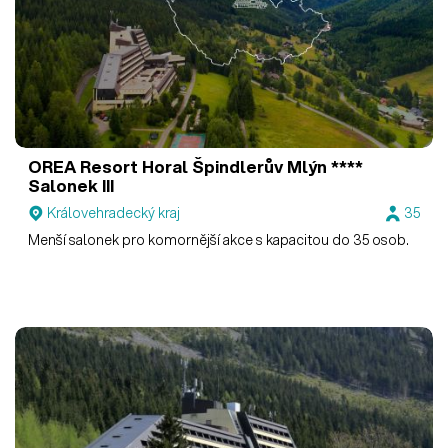
OREA Resort Horal Špindlerův Mlýn ****
Salonek III
Královehradecký kraj
35
Menší salonek pro komornější akce s kapacitou do 35 osob.