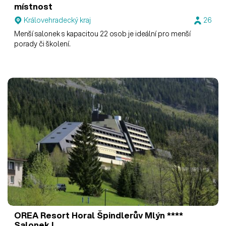
místnost
Královehradecký kraj
26
Menší salonek s kapacitou 22 osob je ideální pro menší
porady či školení.
OREA Resort Horal Špindlerův Mlýn ****
Salonek I