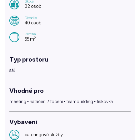
Škola
32 osob
Divadlo
40 osob
Plocha
2
55 m
Typ prostoru
sál
Vhodné pro
meeting • natáčení / focení • teambuilding • tiskovka
Vybavení
cateringové služby