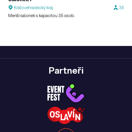
Královehradecký kraj
35
Menší salonek s kapacitou 35 osob.
Partneři