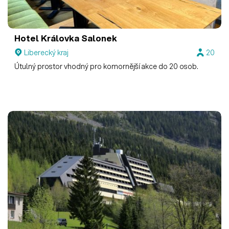
Hotel Královka
Salonek
Liberecký kraj
20
Útulný prostor vhodný pro komornější akce do 20 osob.