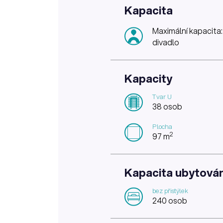
Kapacita
Maximální kapacita
divadlo
Kapacity
Tvar U
38 osob
Plocha
2
97 m
Kapacita ubytován
bez přistýlek
240 osob