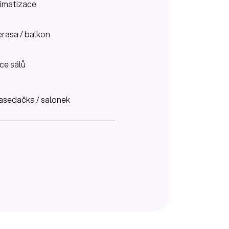
limatizace
erasa / balkon
íce sálů
asedačka / salonek