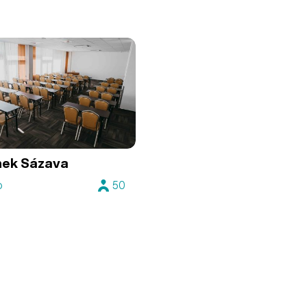
nek Sázava
o
50