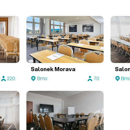
Salonek Morava
Salo
220
Brno
70
Brn