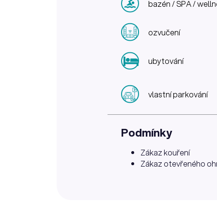
bazén / SPA / well
ozvučení
ubytování
vlastní parkování
Podmínky
Zákaz kouření
Zákaz otevřeného oh