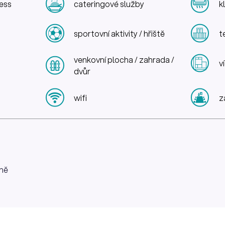
ness
cateringové služby
k
sportovní aktivity / hřiště
t
venkovní plocha / zahrada /
v
dvůr
wifi
z
ně