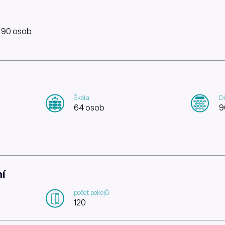
: 90 osob
Škola
Di
64 osob
9
í
počet pokojů
120