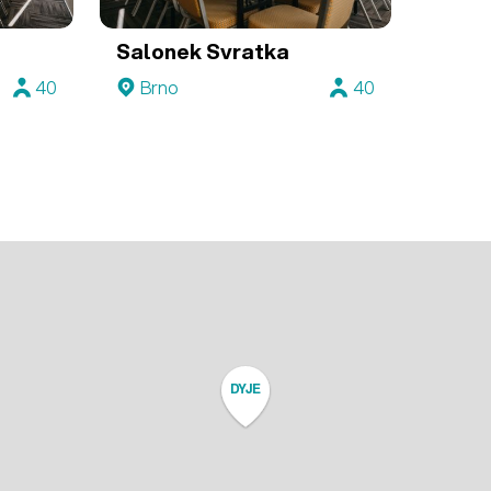
Salonek Svratka
40
Brno
40
DYJE