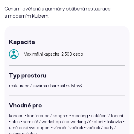
Cenami ověřená a gurmány oblíbená restaurace
s moderním klubem.
Kapacita
Maximální kapacita: 2 500 osob
Typ prostoru
restaurace / kavárna / bar • sál • stylový
Vhodné pro
koncert • konference / kongres • meeting • natáčení / focení
• ples • seminář / workshop / networking / školení • tiskovka •
umělecké vystoupení • vánoční večírek • večírek / party /
oslava • výstava