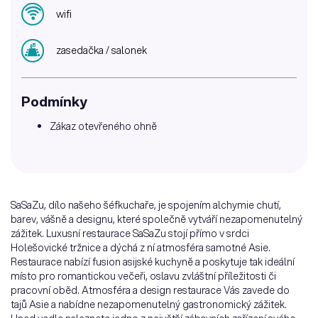
wifi
zasedačka / salonek
Podmínky
Zákaz otevřeného ohně
SaSaZu, dílo našeho šéfkuchaře, je spojením alchymie chutí,
barev, vášně a designu, které společně vytváří nezapomenutelný
zážitek. Luxusní restaurace SaSaZu stojí přímo v srdci
Holešovické tržnice a dýchá z ní atmosféra samotné Asie.
Restaurace nabízí fusion asijské kuchyně a poskytuje tak ideální
místo pro romantickou večeři, oslavu zvláštní příležitosti či
pracovní oběd. Atmosféra a design restaurace Vás zavede do
tajů Asie a nabídne nezapomenutelný gastronomický zážitek.