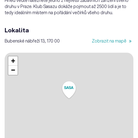
Hned vedle naleznete jedno z největší zábavních zařízení svého
druhu v Praze. Klub Sasazu dokáže pojmout až 2500 lidí a je to
tedy ideálním místem na pořádání večírků všeho druhu.
Lokalita
Bubenské nábřeží 13, 170 00
Zobrazit na mapě
+
−
SASA