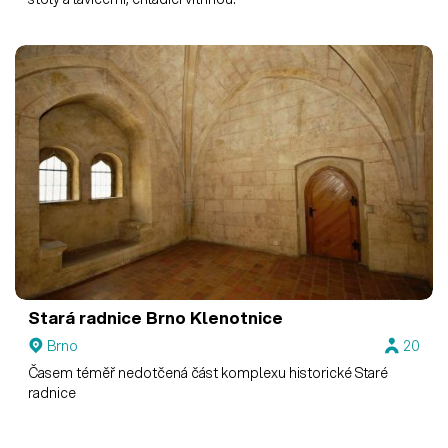
Stará radnice Brno
Klenotnice
Brno
20
Časem téměř nedotčená část komplexu historické Staré
radnice