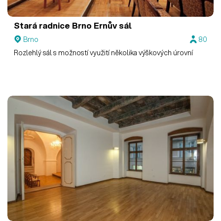
Stará radnice Brno
Ernův sál
Brno
80
Rozlehlý sál s možností využití několika výškových úrovní