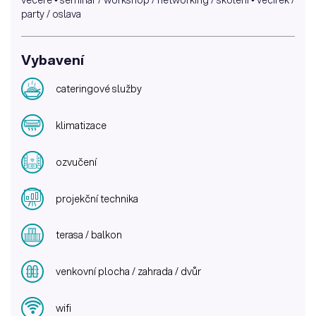
večeře • seminář / workshop / networking / školení • večírek /
party / oslava
Vybavení
cateringové služby
klimatizace
ozvučení
projekční technika
terasa / balkon
venkovní plocha / zahrada / dvůr
wifi