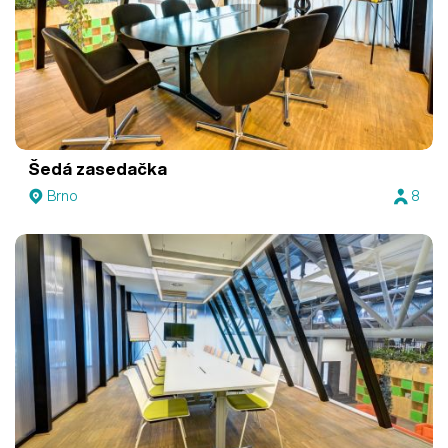
Šedá zasedačka
Brno
8