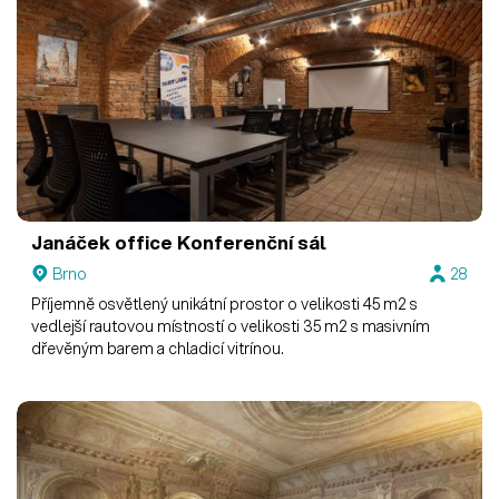
Janáček office
Konferenční sál
Brno
28
Příjemně osvětlený unikátní prostor o velikosti 45 m2 s
vedlejší rautovou místností o velikosti 35 m2 s masivním
dřevěným barem a chladicí vitrínou.