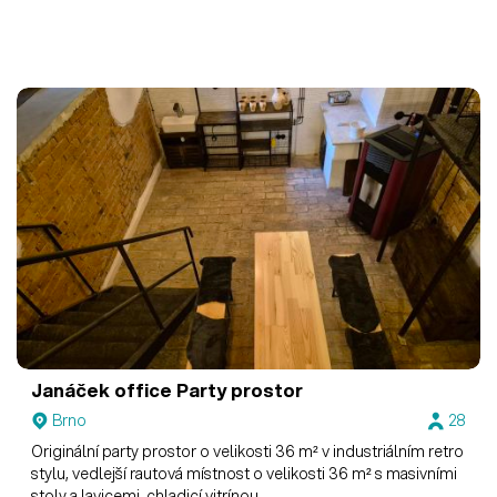
Janáček office
Party prostor
Brno
28
Originální party prostor o velikosti 36 m² v industriálním retro
stylu, vedlejší rautová místnost o velikosti 36 m² s masivními
stoly a lavicemi, chladicí vitrínou.