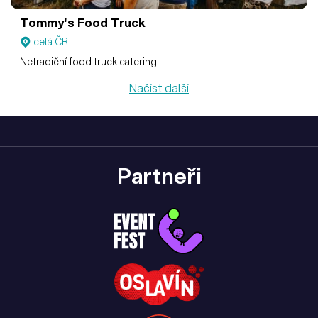
Tommy's Food Truck
celá ČR
Netradiční food truck catering.
Načíst další
Partneři