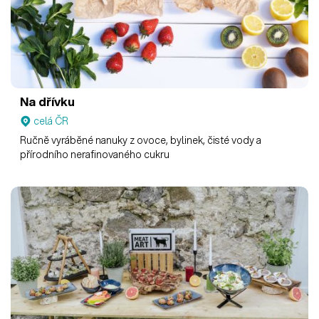
Na dřívku
celá ČR
Ručně vyráběné nanuky z ovoce, bylinek, čisté vody a
přírodního nerafinovaného cukru