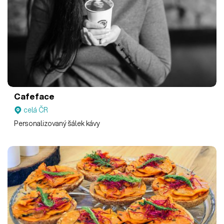
Cafeface
celá ČR
Personalizovaný šálek kávy