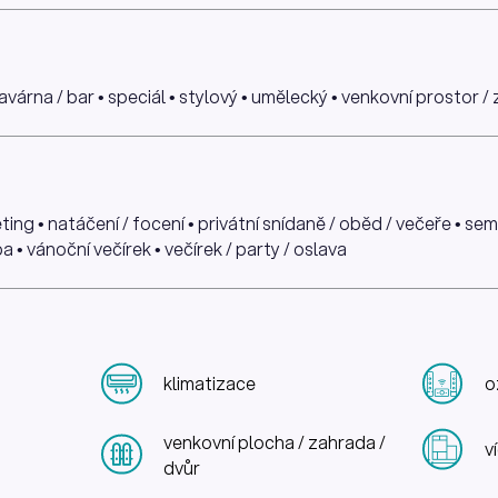
kavárna / bar • speciál • stylový • umělecký • venkovní prostor /
ing • natáčení / focení • privátní snídaně / oběd / večeře • se
a • vánoční večírek • večírek / party / oslava
klimatizace
o
venkovní plocha / zahrada /
v
dvůr