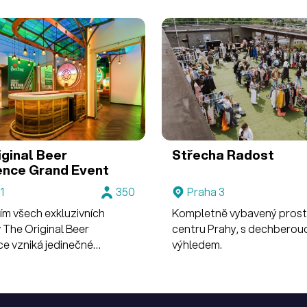
iginal Beer
Střecha Radost
ence
Grand Event
1
350
Praha 3
ím všech exkluzivních
Kompletně vybavený prost
 The Original Beer
centru Prahy, s dechberou
ce vzniká jedinečné
výhledem.
 pro velkolepé akce.