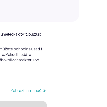
umělecká čtvrť, pulzující
se můžete pohodlně usadit
jete. Pokud hledáte
akéhokoliv charakteru od
Zobrazit na mapě