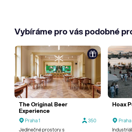
Vybíráme pro vás podobné pr
The Original Beer
Hoax P
Experience
Praha 1
350
Praha
Jedinečné prostory s
Industriá