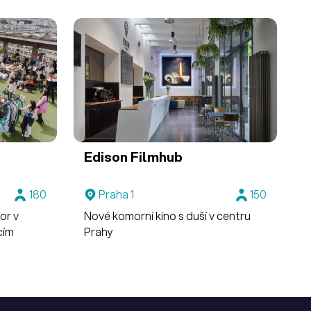
Edison Filmhub
180
Praha 1
150
or v
Nové komorní kino s duší v centru
cím
Prahy