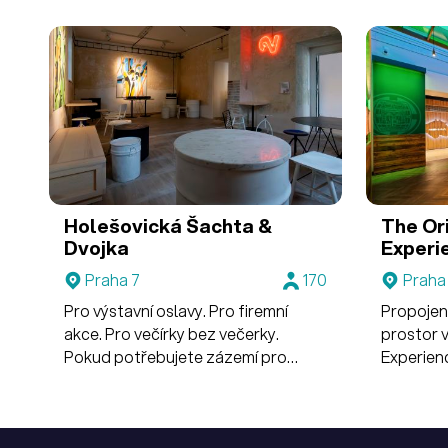
ostatní.
Holešovická Šachta &
The Or
Dvojka
Experi
Praha 7
170
Praha 
Pro výstavní oslavy. Pro firemní
Propojen
akce. Pro večírky bez večerky.
prostor v
Pokud potřebujete zázemí pro
Experien
nezapomenutelnou událost, máme
prostředí
ho pro vás. Zarezervujte si
multifunkční industriální prostory