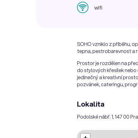
wifi
SOHO vzniklo z příběhu, opí
tepna, pestrobarevnost a 
Prostor je rozdělen na před
do stylových křesílek nebo 
jedinečný a kreativní prosto
pozvánek, cateringu, progr
Lokalita
Podolské nábř. 1, 147 00 Pr