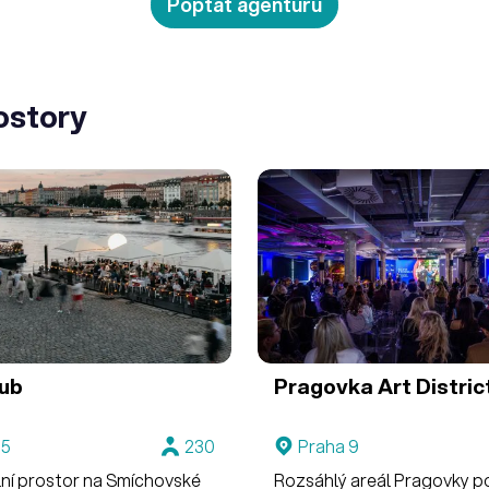
Poptat agenturu
ostory
ub
Pragovka Art Distric
 5
230
Praha 9
lní prostor na Smíchovské
Rozsáhlý areál Pragovky p