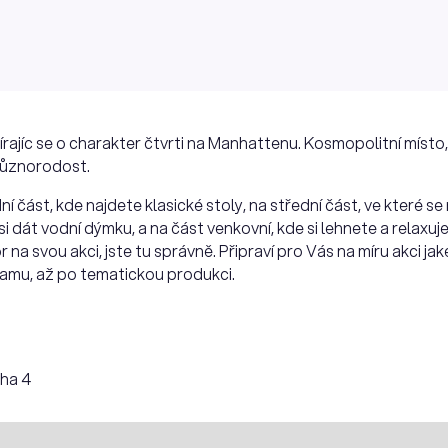
rajíc se o charakter čtvrti na Manhattenu. Kosmopolitní místo, 
různorodost.
ní část, kde najdete klasické stoly, na střední část, ve které 
si dát vodní dýmku, a na část venkovní, kde si lehnete a relaxu
r na svou akci, jste tu správně. Připraví pro Vás na míru akci j
amu, až po tematickou produkci.
aha 4