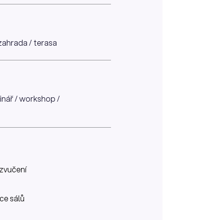
 zahrada / terasa
minář / workshop /
zvučení
íce sálů