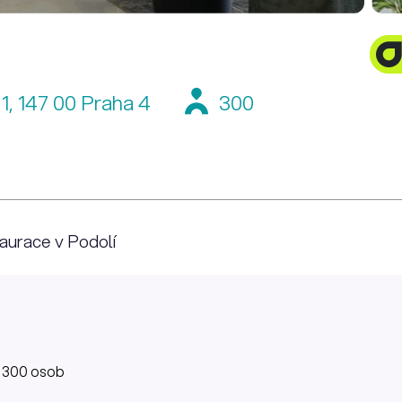
1, 147 00 Praha 4
300
taurace v Podolí
: 300 osob