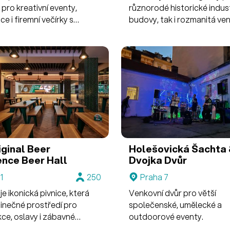
pro kreativní eventy,
různorodé historické indust
e i firemní večírky s
budovy, tak i rozmanitá ve
 na Vltavu.
místa a prostranství s origi
atmosférou.
iginal Beer
Holešovická Šachta
ence
Beer Hall
Dvojka
Dvůr
1
250
Praha 7
 je ikonická pivnice, která
Venkovní dvůr pro větší
dinečné prostředí pro
společenské, umělecké a
kce, oslavy i zábavné
outdoorové eventy.