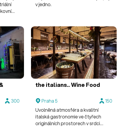
riální
v jedno.
nkovní
nální
 &
the italians.. Wine Food
300
Praha 5
150
Uvolněná atmosféra a kvalitní
italská gastronomie ve čtyřech
originálních prostorech v srdci
Smíchova.