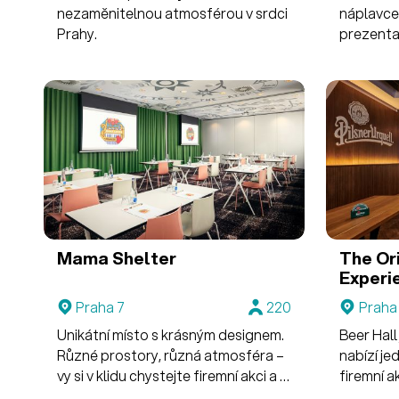
nezaměnitelnou atmosférou v srdci
náplavce 
Prahy.
prezentac
výhledem
Mama Shelter
The Or
Experi
Praha 7
220
Praha 
Unikátní místo s krásným designem.
Beer Hall
Různé prostory, různá atmosféra –
nabízí je
vy si v klidu chystejte firemní akci a v
firemní a
hotelu Mama se postarají o to
večery.