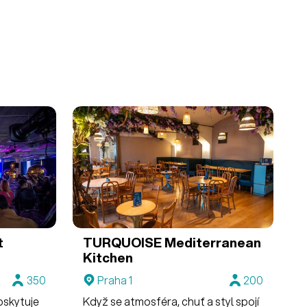
t
TURQUOISE Mediterranean
Kitchen
350
Praha 1
200
oskytuje
Když se atmosféra, chuť a styl spojí