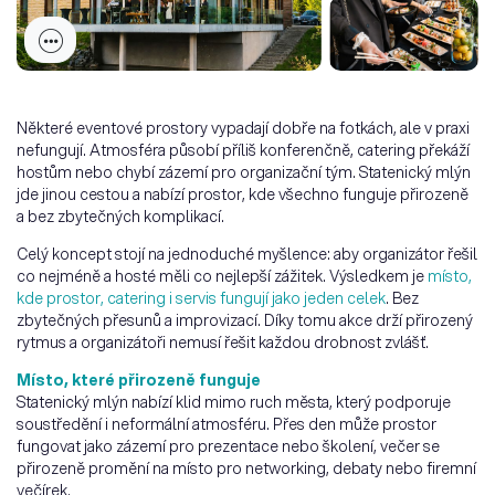
Některé eventové prostory vypadají dobře na fotkách, ale v praxi
nefungují. Atmosféra působí příliš konferenčně, catering překáží
hostům nebo chybí zázemí pro organizační tým. Statenický mlýn
jde jinou cestou a nabízí prostor, kde všechno funguje přirozeně
a bez zbytečných komplikací.
Celý koncept stojí na jednoduché myšlence: aby organizátor řešil
co nejméně a hosté měli co nejlepší zážitek. Výsledkem je
místo,
kde prostor, catering i servis fungují jako jeden celek
. Bez
zbytečných přesunů a improvizací. Díky tomu akce drží přirozený
rytmus a organizátoři nemusí řešit každou drobnost zvlášť.
Místo, které přirozeně funguje
Statenický mlýn nabízí klid mimo ruch města, který podporuje
soustředění i neformální atmosféru. Přes den může prostor
fungovat jako zázemí pro prezentace nebo školení, večer se
přirozeně promění na místo pro networking, debaty nebo firemní
večírek.