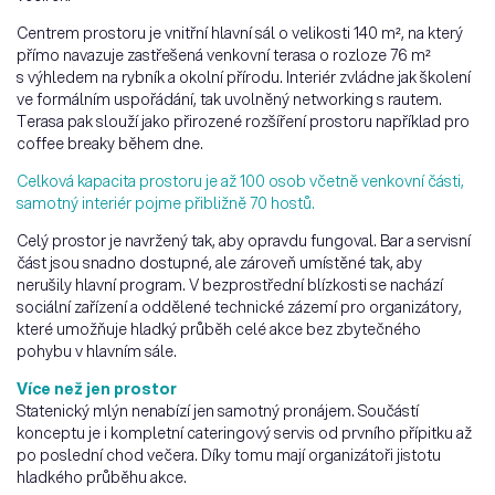
Centrem prostoru je vnitřní hlavní sál o velikosti 140 m², na který
přímo navazuje zastřešená venkovní terasa o rozloze 76 m²
s výhledem na rybník a okolní přírodu. Interiér zvládne jak školení
ve formálním uspořádání, tak uvolněný networking s rautem.
Terasa pak slouží jako přirozené rozšíření prostoru například pro
coffee breaky během dne.
Celková kapacita prostoru je až 100 osob včetně venkovní části,
samotný interiér pojme přibližně 70 hostů.
Celý prostor je navržený tak, aby opravdu fungoval. Bar a servisní
část jsou snadno dostupné, ale zároveň umístěné tak, aby
nerušily hlavní program. V bezprostřední blízkosti se nachází
sociální zařízení a oddělené technické zázemí pro organizátory,
které umožňuje hladký průběh celé akce bez zbytečného
pohybu v hlavním sále.
Více než jen prostor
Statenický mlýn nenabízí jen samotný pronájem. Součástí
konceptu je i kompletní cateringový servis od prvního přípitku až
po poslední chod večera. Díky tomu mají organizátoři jistotu
hladkého průběhu akce.