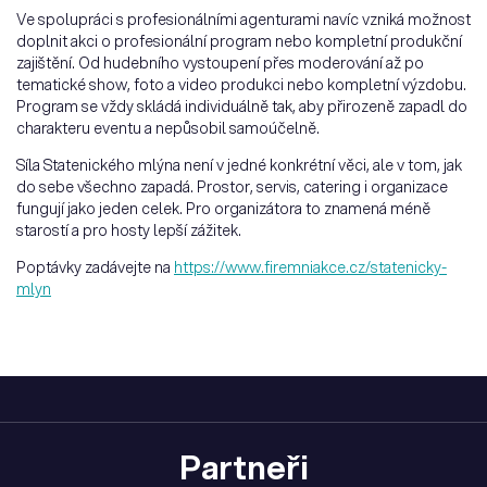
Ve spolupráci s profesionálními agenturami navíc vzniká možnost
doplnit akci o profesionální program nebo kompletní produkční
zajištění. Od hudebního vystoupení přes moderování až po
tematické show, foto a video produkci nebo kompletní výzdobu.
Program se vždy skládá individuálně tak, aby přirozeně zapadl do
charakteru eventu a nepůsobil samoúčelně.
Síla Statenického mlýna není v jedné konkrétní věci, ale v tom, jak
do sebe všechno zapadá. Prostor, servis, catering i organizace
fungují jako jeden celek. Pro organizátora to znamená méně
starostí a pro hosty lepší zážitek.
Poptávky zadávejte na
https://www.firemniakce.cz/statenicky-
mlyn
Partneři