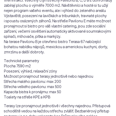
firemní akci. Všechny čtyři střechy Pavilonů B, C, D a E dohromady
zabírají plochu o výměře 7000 m2. Návštěvníci a hosté si tu užijí
nejen program vašeho eventu, ale i výhled do zeleného areálu
Výstaviště, posezení na lavičkách a tribunkách, travnaté plochy
i spoustu osázených záhonů. Na střeše Pavilonu E máte možnost
pronajmout si bistro pro váš vlastní catering, jsou zde sociální
zařízení, večerní osvětlení automaticky aktivované soumrakovými
spínači, mlhovače, pítka a markýzy.
Na terase Pavilonu B je otevřeno bistro Terasa 67 nabízející
bohatou nabídku nápojů, mexickou a americkou kuchyni, dorty,
zmrzlinu a další dobroty.
Technické parametry
Plocha 7590 m2
Posezení, výhled, relaxační zóny
Možnost pronajmout terasy jednotlivě nebo najednou
Střecha malého pavilonu: max 200
Střecha velkého pavilonu: max 500
Kapacita bistra k pronájmu: max 50
Toalety na střeše KPE a KPB
Terasy lze pronajmout jednotlivě i všechny najednou. Přístupová
schodiště vedou na každou střechu zvlášť. Bezbariérový přístup