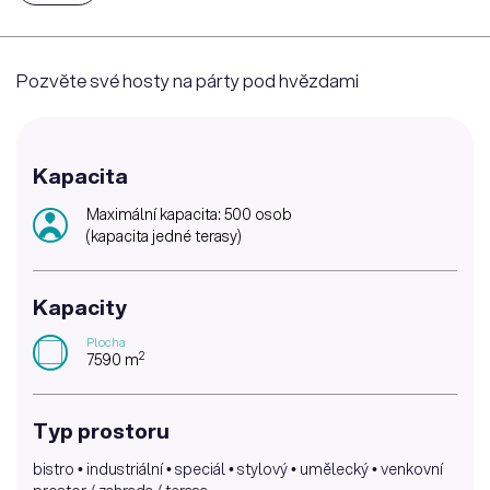
Pozvěte své hosty na párty pod hvězdami
Kapacita
Maximální kapacita: 500 osob
(kapacita jedné terasy)
Kapacity
Plocha
2
7590 m
Typ prostoru
bistro • industriální • speciál • stylový • umělecký • venkovní