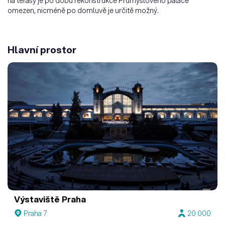
na terasy je po dobu rekonstrukce Průmyslového paláce
omezen, nicméně po domluvě je určitě možný.
Hlavní prostor
Výstaviště Praha
Praha 7
20 000