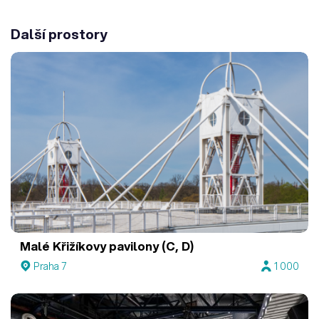
Další prostory
Malé Křižíkovy pavilony (C, D)
Praha 7
1 000