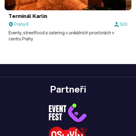
Terminál Karlín
Praha 8
500
Eventy, streetfood a catering v unikátních prostorách v
centru Prahy
Partneři