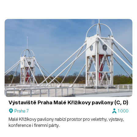
Výstaviště Praha
Malé Křižíkovy pavilony (C, D)
Praha 7
1 000
Malé Křižíkovy pavilony nabízí prostor pro veletrhy, výstavy,
konference i firemní párty.