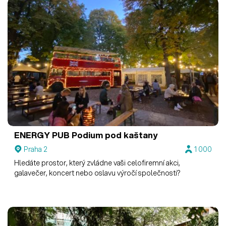
ENERGY PUB
Podium pod kaštany
Praha 2
1 000
Hledáte prostor, který zvládne vaši celofiremní akci,
galavečer, koncert nebo oslavu výročí společnosti?