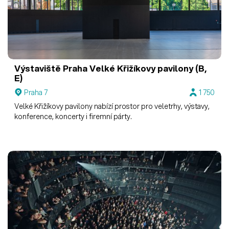
Výstaviště Praha
Velké Křižíkovy pavilony (B,
E)
Praha 7
1 750
Velké Křižíkovy pavilony nabízí prostor pro veletrhy, výstavy,
konference, koncerty i firemní párty.