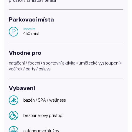
prostor / zahrada / terasa
Parkovací místa
kapacita
P
450 míst
Vhodné pro
natáčení / focení • sportovní aktivita • umělecké vystoupení •
večírek / party / oslava
Vybavení
bazén / SPA / wellness
bezbariérový přístup
cateringové služby