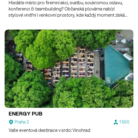
Hledáte místo pro firemní akci, svatbu, soukromou oslavu,
konferenci či teambuilding? Občanská plovárna nabízí
stylové vnitřní i venkovní prostory, kde každý moment získá
výjimečnou atmosféru.
ENERGY PUB
Praha 2
1 500
Vaše eventová destinace v srdci Vinohrad