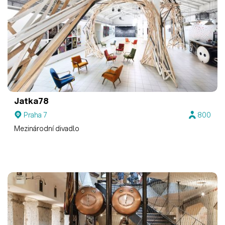
Jatka78
Praha 7
800
Mezinárodní divadlo