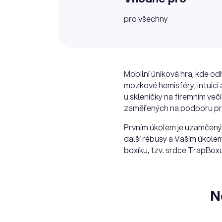
pro všechny
Mobilní úniková hra, kde od
mozkové hemisféry, intuici
u skleničky na firemním ve
zaměřených na podporu pro
Prvním úkolem je uzamčený
další rébusy a Vaším úkolem
boxíku, tzv. srdce TrapBoxu.
N