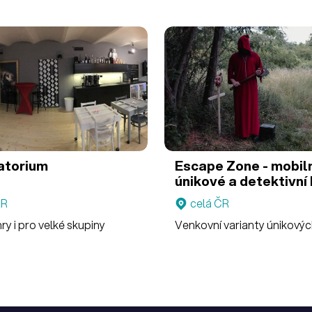
atorium
Escape Zone - mobil
únikové a detektivní 
Escape Zone - outd
ČR
celá ČR
hry
ry i pro velké skupiny
Venkovní varianty únikovýc