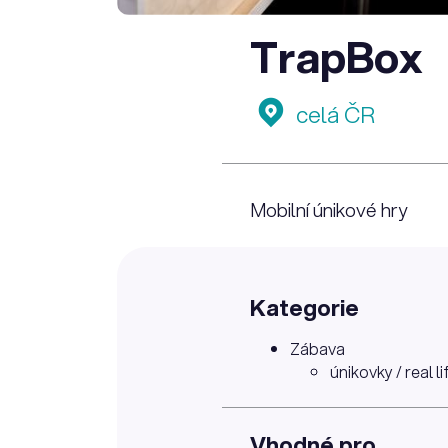
TrapBox
celá ČR
Mobilní únikové hry
Kategorie
Zábava
únikovky / real l
Vhodné pro