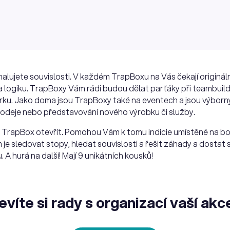
halujete souvislosti. V každém TrapBoxu na Vás čekají originál
 a logiku. TrapBoxy Vám rádi budou dělat parťáky při teambuil
čírku. Jako doma jsou TrapBoxy také na eventech a jsou výbor
deje nebo představování nového výrobku či služby.
 TrapBox otevřít. Pomohou Vám k tomu indicie umístěné na bo
 je sledovat stopy, hledat souvislosti a řešit záhady a dostat
 A hurá na další! Mají 9 unikátních kousků!
evíte si rady s organizací vaší akc