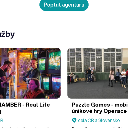
Poptat agenturu
užby
R - Real Life
Puzzle Games - mobi
g
únikové hry
Operace
ČR
celá ČR a Slovensko