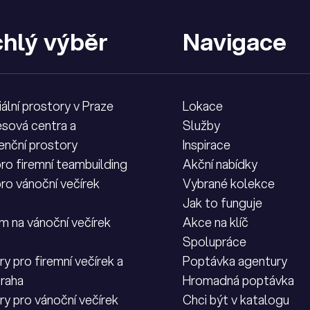
hlý výběr
Navigace
iální prostory v Praze
Lokace
sová centra a
Služby
enční prostory
Inspirace
pro firemní teambuilding
Akční nabídky
pro vánoční večírek
Vybrané kolekce
Jak to funguje
m na vánoční večírek
Akce na klíč
Spolupráce
y pro firemní večírek a
Poptávka agentury
Praha
Hromadná poptávka
ry pro vánoční večírek
Chci být v katalogu