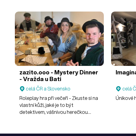
zazito.ooo - Mystery Dinner
Imagin
- Vražda u Bati
celá ČR a Slovensko
celá 
Roleplay hra při večeři - Zkuste si na
Únikové h
vlastní kůži, jaké je to být
detektivem, vášnivou herečkou
nebo sportovním talentem. Podaří
se vám rozlousknout zločin a
zároveň uchovat svoje osobní