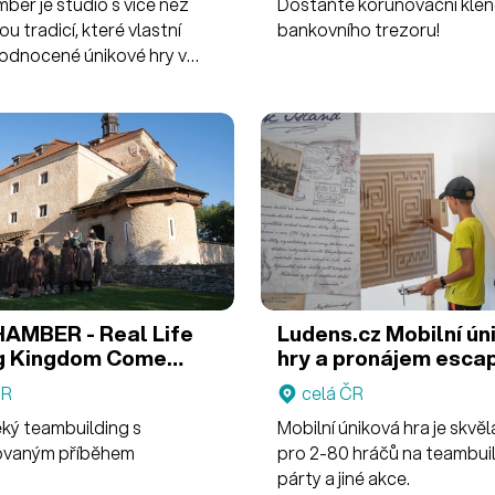
ber je studio s více než
Dostaňte korunovační klen
ou tradicí, které vlastní
bankovního trezoru!
hodnocené únikové hry v
zároveň se řadí mezi
 špičku ve svém oboru.
R - Real Life
Ludens.cz Mobilní ún
g
Kingdom Come
hry a pronájem esca
ence
ČR
celá ČR
ký teambuilding s
Mobilní úniková hra je skvě
ovaným příběhem
pro 2-80 hráčů na teambuil
párty a jiné akce.