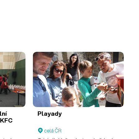
lní
Playady
 KFC
celá ČR