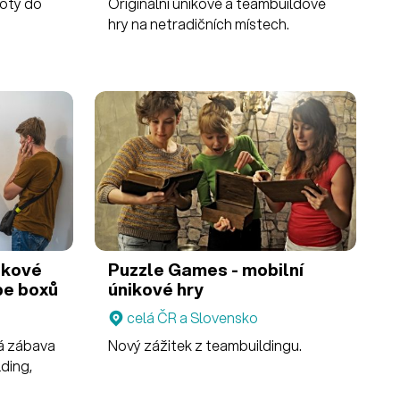
oty do
Originální únikové a teambuildové
hry na netradičních místech.
ikové
Puzzle Games - mobilní
pe boxů
únikové hry
celá ČR a Slovensko
lá zábava
Nový zážitek z teambuildingu.
ding,