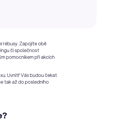
ní rébusy. Zapojíte obě
dingu či společnost
ným pomocníkem při akcích
xu. Uvnitř Vás budou čekat
 se tak až do posledního
e?