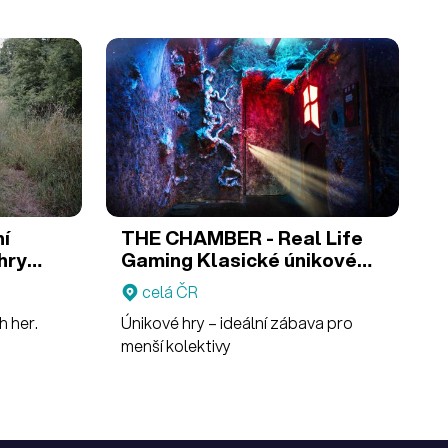
ní
THE CHAMBER - Real Life
hry
Gaming
Klasické únikové
oorové
hry
celá ČR
h her.
Únikové hry – ideální zábava pro
menší kolektivy