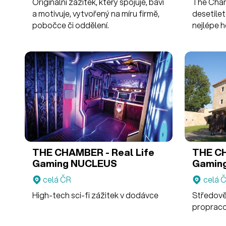
Originální zážitek, který spojuje, baví
The Cham
a motivuje, vytvořený na míru firmě,
desetilet
pobočce či oddělení.
nejlépe 
Česku a 
světovou
THE CHAMBER - Real Life
THE CHAMBE
Gaming
NUCLEUS
Gamin
Experi
celá ČR
celá 
High-tech sci-fi zážitek v dodávce
Středově
proprac