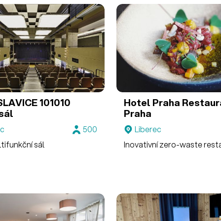
LAVICE 101010
Hotel Praha
Restaur
sál
Praha
ec
500
Liberec
tifunkční sál
Inovativní zero-waste res