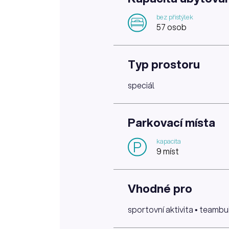
bez přistýlek
57 osob
Typ prostoru
speciál
Parkovací místa
kapacita
P
9 míst
Vhodné pro
sportovní aktivita • teambu