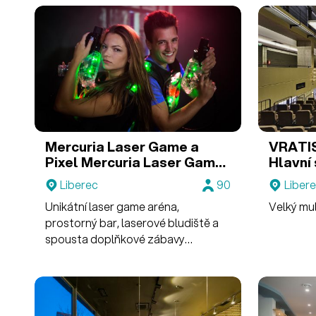
Mercuria Laser Game a
VRATIS
Pixel
Mercuria Laser Game
Hlavní 
LIBEREC
Liberec
90
Liber
Unikátní laser game aréna,
Velký mul
prostorný bar, laserové bludiště a
spousta doplňkové zábavy
(simulátory virtuální reality, šipky,
stolní fotbálek a spousty
arkádových automatů – basketbaly,
air hockey, kickboxer a další).