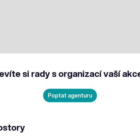
evíte si rady s organizací vaší akc
Poptat agenturu
ostory