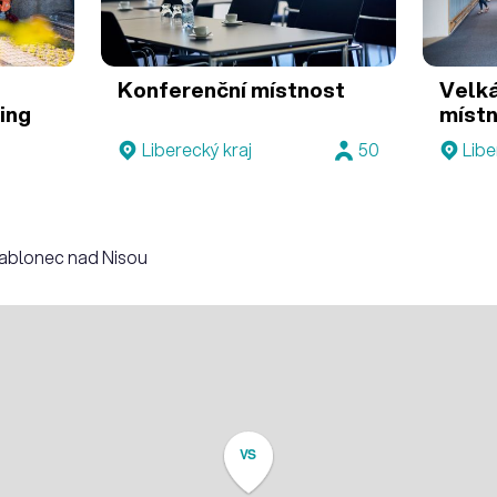
Konferenční místnost
Velk
ing
místn
Liberecký kraj
50
Libe
Jablonec nad Nisou
VS