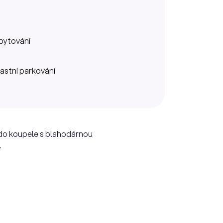
bytování
lastní parkování
 do koupele s blahodárnou
.