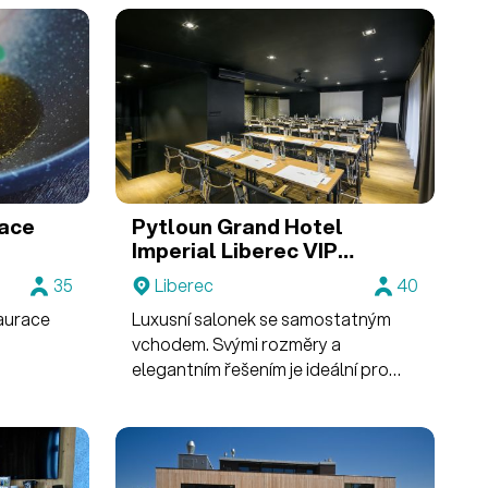
ace
Pytloun Grand Hotel
Imperial Liberec
VIP
salonek
35
Liberec
40
taurace
Luxusní salonek se samostatným
vchodem. Svými rozměry a
elegantním řešením je ideální pro
menší akce s kapacitou do 40 osob.