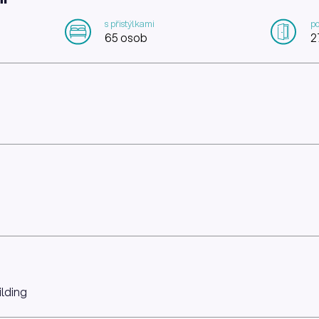
s přistýlkami
po
65 osob
2
ilding