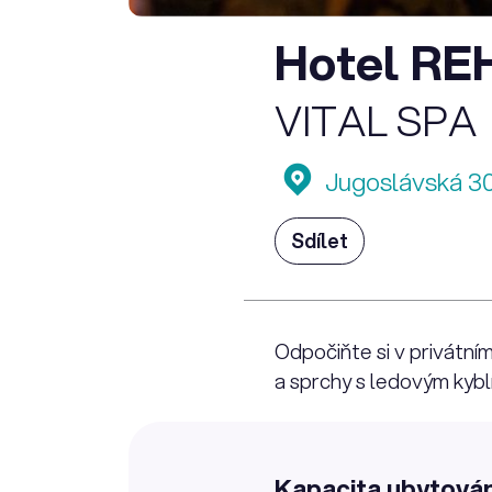
Hotel RE
VITAL SPA
Jugoslávská 30
Sdílet
Odpočiňte si v privátní
a sprchy s ledovým kybl
Kapacita ubytován