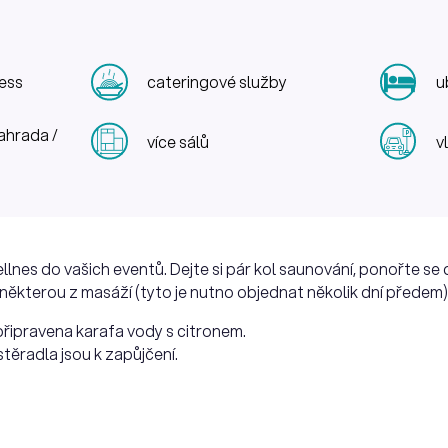
ness
cateringové služby
u
ahrada /
více sálů
v
nes do vašich eventů. Dejte si pár kol saunování, ponořte se
 některou z masáží (tyto je nutno objednat několik dní předem)
připravena karafa vody s citronem.
těradla jsou k zapůjčení.