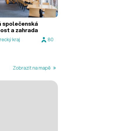
á společenská
ost a zahrada
recký kraj
80
Zobrazit na mapě