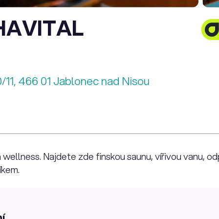
HAVITAL
/11, 466 01 Jablonec nad Nisou
m wellness. Najdete zde finskou saunu, vířivou vanu, 
íkem.
í