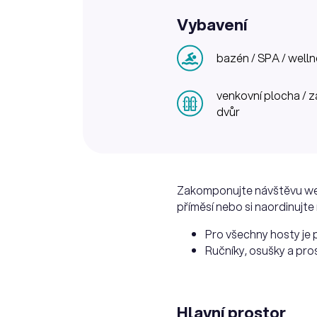
Vybavení
bazén / SPA / well
venkovní plocha / z
dvůr
Zakomponujte návštěvu well
příměsí nebo si naordinujte
Pro všechny hosty je 
Ručníky, osušky a pros
Hlavní prostor